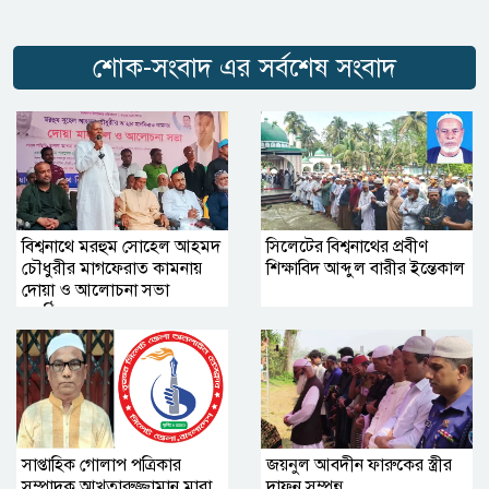
শোক-সংবাদ এর সর্বশেষ সংবাদ
বিশ্বনাথে মরহুম সোহেল আহমদ
সিলেটের বিশ্বনাথের প্রবীণ
চৌধুরীর মাগফেরাত কামনায়
শিক্ষাবিদ আব্দুল বারীর ইন্তেকাল
দোয়া ও আলোচনা সভা
অনুষ্ঠিত
সাপ্তাহিক গোলাপ পত্রিকার
জয়নুল আবদীন ফারুকের স্ত্রীর
সম্পাদক আখতারুজ্জামান মারা
দাফন সম্পন্ন