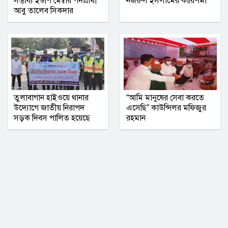
সম্ভাব্য ইউপি মেম্বার পদপ্রার্থী
নজরুল ইসলামের কারিশমা
মহাপরিচালক নিকট স্মারকলিপি প্রদান
আবু তালেব সিকদার
নোয়াখালীতে নতুন গ্যাস কূপের খনন শুরু,
মিলতে পারে দৈনিক ৭ মিলিয়ন ঘনফুট গ্যাস
তুলাবাগান হাইওয়ে থানার
“আমি মানুষের সেবা করতে
উদ্যোগে জাতীয় নিরাপদ
এসেছি” কাউন্সিলর মফিজুর
সড়ক দিবস পালিত হয়েছে
রহমান