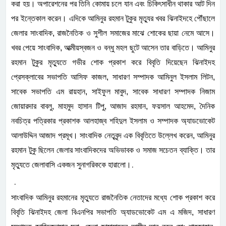
করা হয়। অপারেশনের পর তিনি কোমায় চলে যান এবং চিকিৎসাধীন থাকার আট দিন
পর ইন্তেকাল করেন। এদিকে আমিনুর রহমান টুকুর মৃত্যুর খবর ঝিনাইদহে পৌঁছালে
জেলার সাংবাদিক, রাজনৈতিক ও সুশীল সমাজের মাঝে শোকের ছায়া নেমে আসে।
খবর পেয়ে সাংবাদিক, আত্মীয়স্বজন ও বন্ধু মহল ছুটে আসেন তার বাড়িতে। আমিনুর
রহমান টুকুর মৃত্যুতে গভীর শোক প্রকাশ করে বিবৃতি দিয়েছেন ঝিনাইদহ
প্রেসক্লাবের সভাপতি আসিফ কাজল, সাধারণ সম্পাদক আমিনুল ইসলাম লিটন,
সাবেক সভাপতি এম রায়হান, সাইফুল মাবুদ, সাবেক সাধারণ সম্পাদক নিজাম
জোয়ারদার বাবলু, মাহমুদ হাসান টিপু, আজাদ রহমান, ফয়সাল আহমেদ, দৈনিক
নবচিত্র পত্রিকার প্রকাশক আলহাজ্ব শহিদুল ইসলাম ও সম্পাদক অ্যাডভোকেট
আলাউদ্দিন আজাদ প্রমূখ। সাংবাদিক নেতৃবৃন্দ এক বিবৃতিতে উল্লেখ করেন, আমিনুর
রহমান টুকু ছিলেন জেলার সাংবাদিকদের অভিভাবক ও সমাজ সচেতন ব্যাক্তি। তার
.
মৃত্যুতে জেলাবাসি একজন সুনাগরিককে হারালো।
.
সাংবাদিক আমিনুর রহমানের মৃত্যুতে রাজনৈতিক নেতাদের মধ্যে শোক প্রকাশ করে
বিবৃতি ঝিনাইদহ জেলা বিএনপির সভাপতি অ্যাডভোকেট এম এ মজিদ, সাধারণ