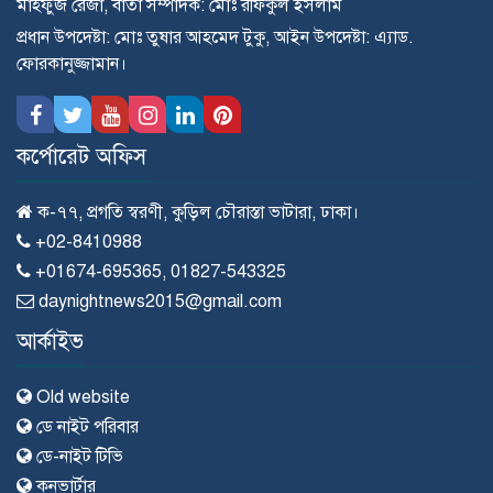
মাহ্ফুজ রেজা, বার্তা সম্পাদক: মোঃ রফিকুল ইসলাম
প্রধান উপদেষ্টা: মোঃ তুষার আহমেদ টুকু, আইন উপদেষ্টা: এ্যাড.
ফোরকানুজ্জামান।
কর্পোরেট অফিস
ক-৭৭, প্রগতি স্বরণী, কুড়িল চৌরাস্তা ভাটারা, ঢাকা।
+02-8410988
+01674-695365, 01827-543325
daynightnews2015@gmail.com
আর্কাইভ
Old website
ডে নাইট পরিবার
ডে-নাইট টিভি
কনভার্টার