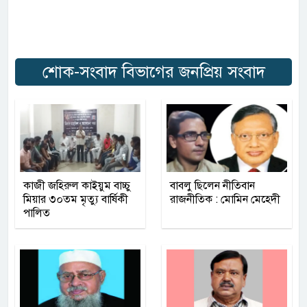
শোক-সংবাদ বিভাগের জনপ্রিয় সংবাদ
কাজী জহিরুল কাইয়ুম বাচ্চু
বাবলু ছিলেন নীতিবান
মিয়ার ৩০তম মৃত্যু বার্ষিকী
রাজনীতিক : মোমিন মেহেদী
পালিত