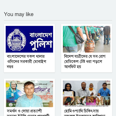
সম্মিলিত সাংবাদিক পরিষদ (এসএসপি) ঢাকা
You may like
মহানগর কমিটির অভিষেক অনুষ্ঠিত
নোয়াখালী সরকারি কলেজ ছাত্রদলের তিন
নেতার বহিষ্কারাদেশ প্রত্যাহার
গাজীপুর জেলা রেজিস্ট্রার অফিসে বৃক্ষরোপণ
বাংলাদেশের সকল থানার
বিদেশ যাত্রীদের যে সব রোগ
সপ্তাহ পালিত ‎
ওসিদের সরকারী মোবাইল
মেডিকেল টেষ্ট ধরা পড়লে
নম্বর
আনফিট হয়
নোয়াখালীতে ব্যবসায়ীর বাড়িতে দুর্ধর্ষ
ডাকাতি, আহত ৫
নারী ও শিশু নির্যাতন বন্ধে নীরবতা নয়, চাই
সম্মিলিত উদ্যোগ
সমর্থন ও দোয়া প্রত্যাশী
হোমিওপ্যাথি চিকিৎসায়
ভূমি রেকর্ড ও জরিপ অধিদপ্তরের