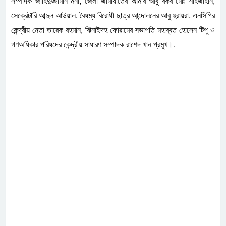
সম্পাদক জাহিদুজ্জামান মনা, জেলা জামায়াতের আমীর আবু বকর মোঃ শাহজাহান,
সেক্রেটারি আব্দুল আউয়াল, বৈষম্য বিরোধী ছাত্র আন্দোলনের আবু হুরায়রা, এনসিপির
কেন্দ্রীয় নেতা তারেক রহমান, ঝিনাইদহ ফোরামের সভাপতি মহাব্বত হোসেন টিপু ও
.
গণঅধিকার পরিষদের কেন্দ্রীয় সাধারণ সম্পাদক রাশেদ খান প্রমুখ।