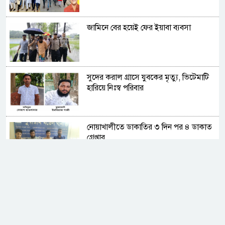
জামিনে বের হয়েই ফের ইয়াবা ব্যবসা
সুদের করাল গ্রাসে যুবকের মৃত্যু, ভিটেমাটি
হারিয়ে নিঃস্ব পরিবার
নোয়াখালীতে ডাকাতির ৩ দিন পর ৪ ডাকাত
গ্রেপ্তার
রাজশাহীতে বিএসটিআই’র অভিযানে
অলিম্পিয়া সুইটসকে জরিমানা