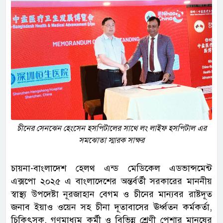
চীনের সেনঝেন হেংসেন হসপিটালের সাথে লং লাইফ হসপিটাল এর
সমঝোতা স্মারক সাক্ষর
চায়না-বাংলাদেশ হেলথ এন্ড মেডিকেল এডভান্সমেন্ট
এক্সপো ২০২৫ এ বাংলাদেশের অন্তর্বর্তী সরকারের মাননীয়
স্বাস্থ্য উপদেষ্টা নূরজাহান বেগম ও চীনের মান্যবর রাষ্টদূত
জনাব ইয়াও ওয়েন সহ চীনা দূতাবাসের ঊর্ধ্বতন কর্মকর্তা,
চিকিৎসক, গণমাধ্যম কর্মী ও বিভিন্ন শ্রেণী পেশার মানুষের