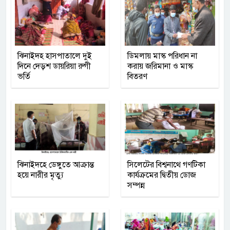
ঝিনাইদহ হাসপাতালে দুই
ডিমলায় মাস্ক পরিধান না
দিনে দেড়শ ডায়রিয়া রুগী
করায় জরিমানা ও মাস্ক
ভর্তি
বিতরণ
ঝিনাইদহে ডেঙ্গুতে আক্রান্ত
সিলেটের বিশ্বনাথে গণটিকা
হয়ে নারীর মৃত্যু
কার্যক্রমের দ্বিতীয় ডোজ
সম্পন্ন