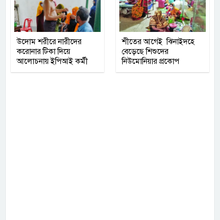
উদোম শরীরে নারীদের
শীতের আগেই ঝিনাইদহে
করোনার টিকা দিয়ে
বেড়েছে শিশুদের
আলোচনায় ইপিআই কর্মী
নিউমোনিয়ার প্রকোপ