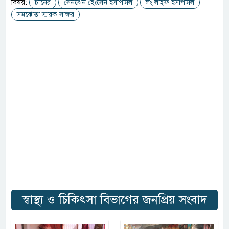
বিষয়:
চীনের
সেনঝেন হেংসেন হসপিটাল
লং লাইফ হসপিটাল
সমঝোতা স্মারক সাক্ষর
স্বাস্থ্য ও চিকিৎসা বিভাগের জনপ্রিয় সংবাদ