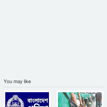
আন্তর্জাতিক আদিবাসী দিবস ২০২৬:
বৈচিত্র্যের বাংলাদেশে সমঅধিকারের প্রত্যাশা
গাজীপুরের পূবাইলে সাংবাদিকের পৈত্রিক
জমি দখলের চেষ্টার অভিযোগ
জামিনে বের হয়েই ফের ইয়াবা ব্যবসা
সুদের করাল গ্রাসে যুবকের মৃত্যু, ভিটেমাটি
হারিয়ে নিঃস্ব পরিবার
নোয়াখালীতে ডাকাতির ৩ দিন পর ৪ ডাকাত
You may like
গ্রেপ্তার
রাজশাহীতে বিএসটিআই’র অভিযানে
অলিম্পিয়া সুইটসকে জরিমানা