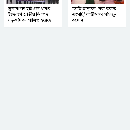
তুলাবাগান হাইওয়ে থানার
“আমি মানুষের সেবা করতে
উদ্যোগে জাতীয় নিরাপদ
এসেছি” কাউন্সিলর মফিজুর
সড়ক দিবস পালিত হয়েছে
রহমান