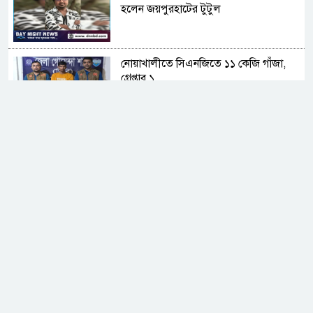
হলেন জয়পুরহাটের টুটুল
নোয়াখালীতে সিএনজিতে ১১ কেজি গাঁজা,
গ্রেপ্তার ১
রাজশাহীতে বিএসটিআই’র অনুমোদনহীন
দই, মিষ্টি ও ঘি বিক্রেতাকে জরিমানা
কুমিল্লা চৌদ্দগ্রামে রাস্তার জায়গায় নিয়ে
হামলায় বিল্লাল হোসেন নামে এক যুবকের
মৃত্যু
সিলেট ওসমানী বিমানবন্দরে সালাম এয়ার
চালু হচ্ছে ১লা সেপ্টেম্বর হতে