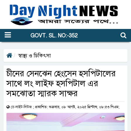
GOVT. SL. NO:-352
স্বাস্থ্য ও চিকিৎসা
চীনের সেনঝেন হেংসেন হসপিটালের
সাথে লং লাইফ হসপিটাল এর
সমঝোতা স্মারক সাক্ষর
ডে-নাইট-নিউজ
;
প্রকাশিত: শুক্রবার, ০৮ আগষ্ট, ২০২৫ খ্রিস্টাব্দ, ০৮:৫৩ পিএম;