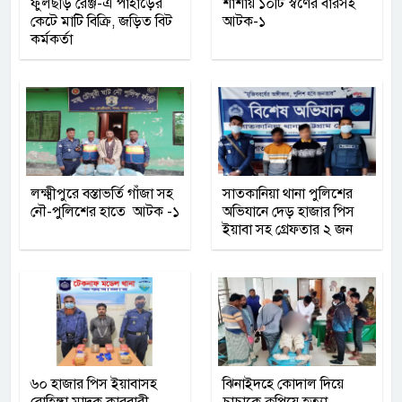
ফুলছড়ি রেঞ্জ-এ পাহাড়ের
শার্শায় ১০টি স্বর্ণের বারসহ
কেটে মাটি বিক্রি, জড়িত বিট
আটক-১
কর্মকর্তা
লক্ষ্মীপুরে বস্তাভর্তি গাঁজা সহ
সাতকানিয়া থানা পুলিশের
নৌ-পুলিশের হাতে আটক -১
অভিযানে দেড় হাজার পিস
ইয়াবা সহ গ্রেফতার ২ জন
৬০ হাজার পিস ইয়াবাসহ
ঝিনাইদহে কোদাল দিয়ে
রোহিঙ্গা মাদক কারবারী
চাচাকে কুপিয়ে হত্যা