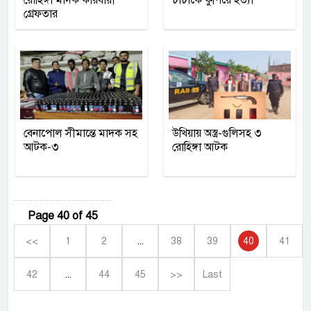
গ্রেফতার
বেনাপোল সীমান্তে মাদক সহ
উখিয়ায় অস্ত্র-গুলিসহ ৩
আটক-৩
রোহিঙ্গা আটক
Page 40 of 45
<<
1
2
...
38
39
40
41
42
...
44
45
>>
Last