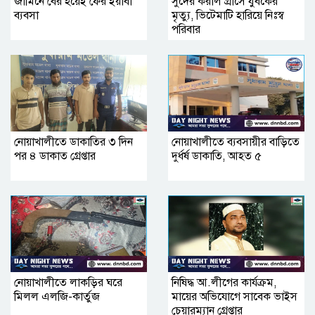
জামিনে বের হয়েই ফের ইয়াবা
সুদের করাল গ্রাসে যুবকের
ব্যবসা
মৃত্যু, ভিটেমাটি হারিয়ে নিঃস্ব
পরিবার
নোয়াখালীতে ডাকাতির ৩ দিন
নোয়াখালীতে ব্যবসায়ীর বাড়িতে
পর ৪ ডাকাত গ্রেপ্তার
দুর্ধর্ষ ডাকাতি, আহত ৫
নোয়াখালীতে লাকড়ির ঘরে
নিষিদ্ধ আ.লীগের কার্যক্রম,
মিলল এলজি-কার্তুজ
মায়ের অভিযোগে সাবেক ভাইস
চেয়ারম্যান গ্রেপ্তার