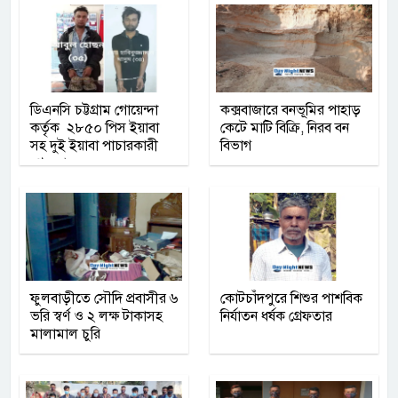
ডিএনসি চট্টগ্রাম গোয়েন্দা
কক্সবাজারে বনভূমির পাহাড়
কর্তৃক ২৮৫০ পিস ইয়াবা
কেটে মাটি বিক্রি, নিরব বন
সহ দুই ইয়াবা পাচারকারী
বিভাগ
গ্রেফতার
ফুলবাড়ীতে সৌদি প্রবাসীর ৬
কোটচাঁদপুরে শিশুর পাশবিক
ভরি স্বর্ণ ও ২ লক্ষ টাকাসহ
নির্যাতন ধর্ষক গ্রেফতার
মালামাল চুরি