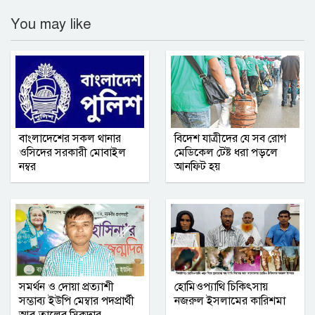
You may like
বাংলাদেশের সকল থানার
বিদেশ যাত্রীদের যে সব রোগ
ওসিদের সরকারী মোবাইল
মেডিকেল টেষ্ট ধরা পড়লে
নম্বর
আনফিট হয়
সমর্থন ও দোয়া প্রত্যাশী
হোমিওপ্যাথি চিকিৎসায়
সম্ভাব্য ইউপি মেম্বার পদপ্রার্থী
নজরুল ইসলামের কারিশমা
আবু তালেব সিকদার