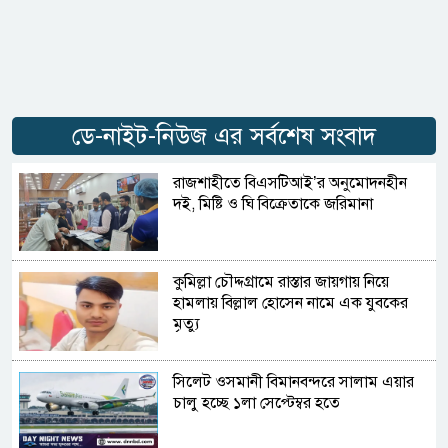
ডে-নাইট-নিউজ এর সর্বশেষ সংবাদ
রাজশাহীতে বিএসটিআই’র অনুমোদনহীন
দই, মিষ্টি ও ঘি বিক্রেতাকে জরিমানা
কুমিল্লা চৌদ্দগ্রামে রাস্তার জায়গায় নিয়ে
হামলায় বিল্লাল হোসেন নামে এক যুবকের
মৃত্যু
সিলেট ওসমানী বিমানবন্দরে সালাম এয়ার
চালু হচ্ছে ১লা সেপ্টেম্বর হতে