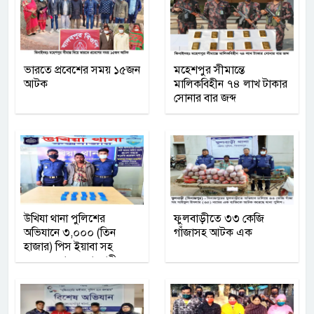
ভারতে প্রবেশের সময় ১৫জন
মহেশপুর সীমান্তে
আটক
মালিকবিহীন ৭৪ লাখ টাকার
সোনার বার জব্দ
উখিযা থানা পুলিশের
ফুলবাড়ীতে ৩৩ কেজি
অভিযানে ৩,০০০ (তিন
গাঁজাসহ আটক এক
হাজার) পিস ইয়াবা সহ
একজন মাদক কারবারী
গ্রেফতার