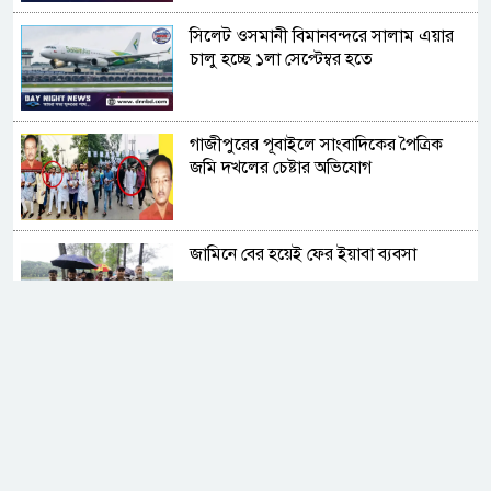
সিলেট ওসমানী বিমানবন্দরে সালাম এয়ার
চালু হচ্ছে ১লা সেপ্টেম্বর হতে
গাজীপুরের পূবাইলে সাংবাদিকের পৈত্রিক
জমি দখলের চেষ্টার অভিযোগ
জামিনে বের হয়েই ফের ইয়াবা ব্যবসা
সুদের করাল গ্রাসে যুবকের মৃত্যু, ভিটেমাটি
হারিয়ে নিঃস্ব পরিবার
নোয়াখালীতে ডাকাতির ৩ দিন পর ৪ ডাকাত