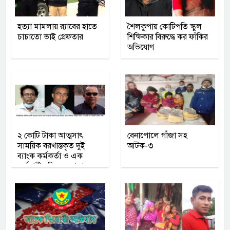
হত্যা মামলায় র‌্যাবের হাতে
শৈলকুপায় কোটিপতি স্কুল
চাচাতো ভাই গ্রেফতার
শিক্ষিকার বিরুদ্ধে কর ফাঁকির
অভিযোগ
২ কোটি টাকা আত্মসাৎ
বেনাপোলে গাঁজা সহ
সাময়িক বরখাস্তকৃত দুই
আটক-৩
ব্যাংক কর্মকর্তা ও এক
কর্মচারীর বিরুদ্ধে আদালতে
মামল