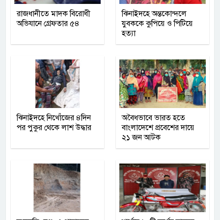
রাজধানীতে মাদক বিরোধী
ঝিনাইদহে অন্তকোন্দলে
অভিযানে গ্রেফতার ৫৪
যুবককে কুপিয়ে ও পিটিয়ে
হত্যা
ঝিনাইদহে নিখোঁজের ৪দিন
অবৈধভাবে ভারত হতে
পর পুকুর থেকে লাশ উদ্ধার
বাংলাদেশে প্রবেশের দায়ে
২১ জন আটক