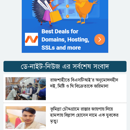
ডে-নাইট-নিউজ এর সর্বশেষ সংবাদ
রাজশাহীতে বিএসটিআই’র অনুমোদনহীন
দই, মিষ্টি ও ঘি বিক্রেতাকে জরিমানা
কুমিল্লা চৌদ্দগ্রামে রাস্তার জায়গায় নিয়ে
হামলায় বিল্লাল হোসেন নামে এক যুবকের
মৃত্যু