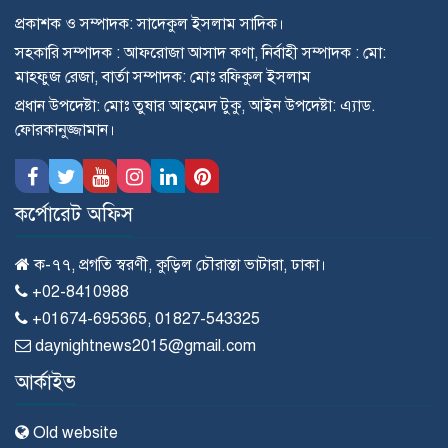
প্রকাশক ও সম্পাদক: সাদেকুল ইসলাম সাদিক।
সহকারি সম্পাদক : আফরোজা আসাদ কণা, নির্বাহী সম্পাদক : মো:
মাহ্ফুজ রেজা, বার্তা সম্পাদক: মোঃ রফিকুল ইসলাম
প্রধান উপদেষ্টা: মোঃ তুষার আহমেদ টুকু, আইন উপদেষ্টা: এ্যাড.
ফোরকানুজ্জামান।
কর্পোরেট অফিস
ক-৭৭, প্রগতি স্বরণী, কুড়িল চৌরাস্তা ভাটারা, ঢাকা।
+02-8410988
+01674-695365, 01827-543325
daynightnews2015@gmail.com
আর্কাইভ
Old website