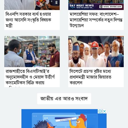
বিএনপি সরকার ব্যর্থ হওয়ার
মালয়েশিয়া সফর: বাংলাদেশ–
জন্য আসেনি সংস্কৃতি বিষয়ক
মালয়েশিয়া সম্পর্কের নতুন দিগন্ত
মন্ত্রী
উন্মোচন
রাজশাহীতে বিএসটিআই’র
সিলেটে প্রচন্ড বৃষ্টির মধ্যে
অনুমোদনহীন ও মেয়াদ উত্তীর্ণ
প্রধানমন্ত্রী মাজার জিয়ারত
কসমেটিকস বিক্রি করায়
করলেন
জরিমানা
জাতীয় এর আরও সংবাদ