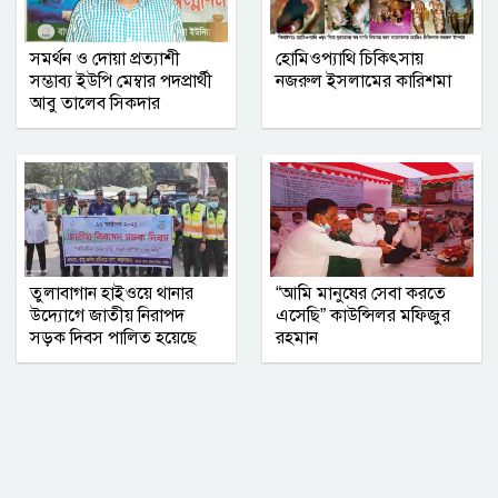
নোয়াখালীতে ব্যবসায়ীর বাড়িতে দুর্ধর্ষ
সমর্থন ও দোয়া প্রত্যাশী
হোমিওপ্যাথি চিকিৎসায়
সম্ভাব্য ইউপি মেম্বার পদপ্রার্থী
নজরুল ইসলামের কারিশমা
ডাকাতি, আহত ৫
আবু তালেব সিকদার
নারী ও শিশু নির্যাতন বন্ধে নীরবতা নয়, চাই
সম্মিলিত উদ্যোগ
তুলাবাগান হাইওয়ে থানার
“আমি মানুষের সেবা করতে
উদ্যোগে জাতীয় নিরাপদ
এসেছি” কাউন্সিলর মফিজুর
সড়ক দিবস পালিত হয়েছে
রহমান