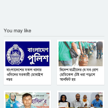
কমলনগরে ‘বিশ্ব মাতৃদুগ্ধ সপ্তাহ ২০২৬’
উদযাপিত
গণমাধ্যমে সংবাদ প্রকাশের সিলেট টিটিসির
প্রতারক ড্রাইভার বিল্লাল আটক
You may like
বৃহত্তর নোয়াখালী অঞ্চলে আনুষ্ঠানিক যাত্রা
শুরু করল আশা সিমেন্ট
সম্মিলিত সাংবাদিক পরিষদ (এসএসপি) ঢাকা
মহানগর কমিটির অভিষেক অনুষ্ঠিত
বাংলাদেশের সকল থানার
বিদেশ যাত্রীদের যে সব রোগ
ওসিদের সরকারী মোবাইল
মেডিকেল টেষ্ট ধরা পড়লে
নম্বর
আনফিট হয়
নোয়াখালী সরকারি কলেজ ছাত্রদলের তিন
নেতার বহিষ্কারাদেশ প্রত্যাহার
গাজীপুর জেলা রেজিস্ট্রার অফিসে বৃক্ষরোপণ
সপ্তাহ পালিত ‎