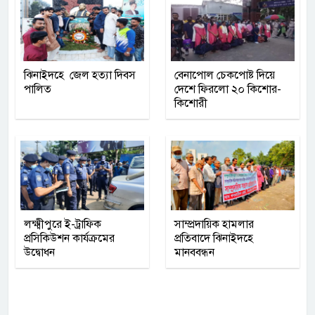
ঝিনাইদহে জেল হত্যা দিবস
বেনাপোল চেকপোষ্ট দিয়ে
পালিত
দেশে ফিরলো ২০ কিশোর-
কিশোরী
লক্ষ্মীপুরে ই-ট্রাফিক
সাম্প্রদায়িক হামলার
প্রসিকিউশন কার্যক্রমের
প্রতিবাদে ঝিনাইদহে
উদ্বোধন
মানববন্ধন