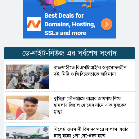
ডে-নাইট-নিউজ এর সর্বশেষ সংবাদ
রাজশাহীতে বিএসটিআই’র অনুমোদনহীন
দই, মিষ্টি ও ঘি বিক্রেতাকে জরিমানা
কুমিল্লা চৌদ্দগ্রামে রাস্তার জায়গায় নিয়ে
হামলায় বিল্লাল হোসেন নামে এক যুবকের
মৃত্যু
সিলেট ওসমানী বিমানবন্দরে সালাম এয়ার
চালু হচ্ছে ১লা সেপ্টেম্বর হতে