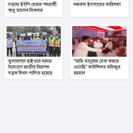
নোয়াখালীতে ব্যবসায়ীর বাড়িতে দুর্ধর্ষ
সম্ভাব্য ইউপি মেম্বার পদপ্রার্থী
নজরুল ইসলামের কারিশমা
ডাকাতি, আহত ৫
আবু তালেব সিকদার
নারী ও শিশু নির্যাতন বন্ধে নীরবতা নয়, চাই
সম্মিলিত উদ্যোগ
তুলাবাগান হাইওয়ে থানার
“আমি মানুষের সেবা করতে
উদ্যোগে জাতীয় নিরাপদ
এসেছি” কাউন্সিলর মফিজুর
সড়ক দিবস পালিত হয়েছে
রহমান