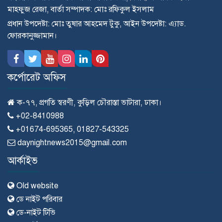
মাহ্ফুজ রেজা, বার্তা সম্পাদক: মোঃ রফিকুল ইসলাম
প্রধান উপদেষ্টা: মোঃ তুষার আহমেদ টুকু, আইন উপদেষ্টা: এ্যাড.
ফোরকানুজ্জামান।
কর্পোরেট অফিস
ক-৭৭, প্রগতি স্বরণী, কুড়িল চৌরাস্তা ভাটারা, ঢাকা।
+02-8410988
+01674-695365, 01827-543325
daynightnews2015@gmail.com
আর্কাইভ
Old website
ডে নাইট পরিবার
ডে-নাইট টিভি