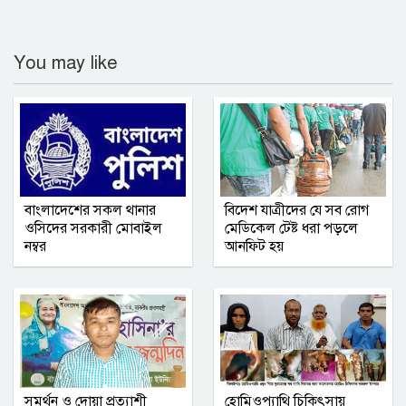
গণমাধ্যমে সংবাদ প্রকাশের সিলেট টিটিসির
You may like
প্রতারক ড্রাইভার বিল্লাল আটক
বৃহত্তর নোয়াখালী অঞ্চলে আনুষ্ঠানিক যাত্রা
শুরু করল আশা সিমেন্ট
সম্মিলিত সাংবাদিক পরিষদ (এসএসপি) ঢাকা
বাংলাদেশের সকল থানার
বিদেশ যাত্রীদের যে সব রোগ
মহানগর কমিটির অভিষেক অনুষ্ঠিত
ওসিদের সরকারী মোবাইল
মেডিকেল টেষ্ট ধরা পড়লে
নম্বর
আনফিট হয়
নোয়াখালী সরকারি কলেজ ছাত্রদলের তিন
নেতার বহিষ্কারাদেশ প্রত্যাহার
গাজীপুর জেলা রেজিস্ট্রার অফিসে বৃক্ষরোপণ
সপ্তাহ পালিত ‎
সমর্থন ও দোয়া প্রত্যাশী
হোমিওপ্যাথি চিকিৎসায়