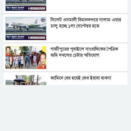
সিলেট ওসমানী বিমানবন্দরে সালাম এয়ার
চালু হচ্ছে ১লা সেপ্টেম্বর হতে
গাজীপুরের পূবাইলে সাংবাদিকের পৈত্রিক
জমি দখলের চেষ্টার অভিযোগ
জামিনে বের হয়েই ফের ইয়াবা ব্যবসা
সুদের করাল গ্রাসে যুবকের মৃত্যু, ভিটেমাটি
হারিয়ে নিঃস্ব পরিবার