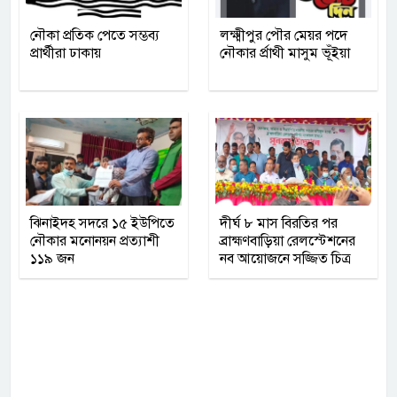
নৌকা প্রতিক পেতে সম্ভব্য
লক্ষ্মীপুর পৌর মেয়র পদে
প্রার্থীরা ঢাকায়
নৌকার র্প্রাথী মাসুম ভূঁইয়া
ঝিনাইদহ সদরে ১৫ ইউপিতে
দীর্ঘ ৮ মাস বিরতির পর
নৌকার মনোনয়ন প্রত্যাশী
ব্রাহ্মণবাড়িয়া রেলস্টেশনের
১১৯ জন
নব আয়োজনে সজ্জিত চিত্র