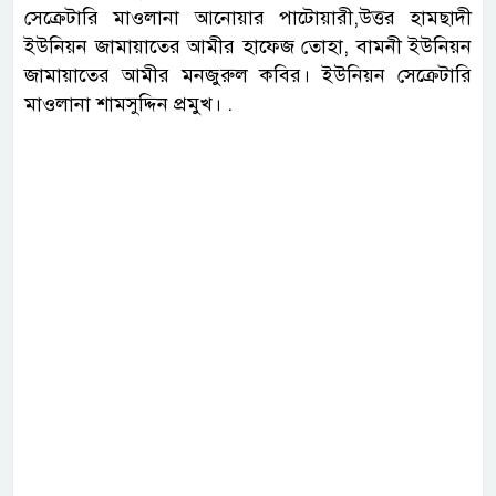
সেক্রেটারি মাওলানা আনোয়ার পাটোয়ারী,উত্তর হামছাদী
ইউনিয়ন জামায়াতের আমীর হাফেজ তোহা, বামনী ইউনিয়ন
জামায়াতের আমীর মনজুরুল কবির। ইউনিয়ন সেক্রেটারি
মাওলানা শামসুদ্দিন প্রমুখ। .