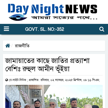
GOVT. SL. NO:-352
রাজনীতি
জামায়াতের কাছে জাতির প্রত্যাশা
বেশিঃ রুহুল আমীন ভূঁইয়া
ডে-নাইট-নিউজ
;
প্রকাশিত: রবিবার, ০২ নভেম্বর, ২০২৫ খ্রিস্টাব্দ, ০৮:১১ পিএম;