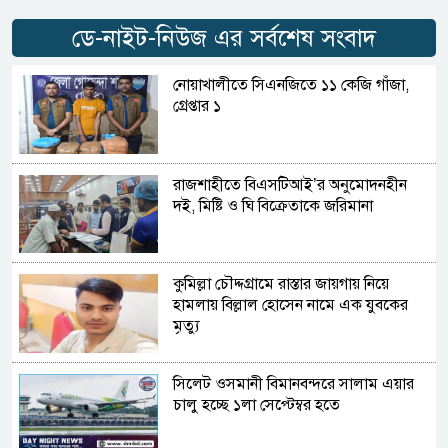
ডে-নাইট-নিউজ এর সর্বশেষ সংবাদ
নোয়াখালীতে সিএনজিতে ১১ কেজি গাঁজা,
গ্রেপ্তার ১
রাজশাহীতে বিএসটিআই’র অনুমোদনহীন
দই, মিষ্টি ও ঘি বিক্রেতাকে জরিমানা
কুমিল্লা চৌদ্দগ্রামে রাস্তার জায়গায় নিয়ে
হামলায় বিল্লাল হোসেন নামে এক যুবকের
মৃত্যু
সিলেট ওসমানী বিমানবন্দরে সালাম এয়ার
চালু হচ্ছে ১লা সেপ্টেম্বর হতে