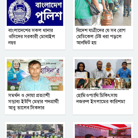
গণমাধ্যমে সংবাদ প্রকাশের সিলেট টিটিসির
প্রতারক ড্রাইভার বিল্লাল আটক
বৃহত্তর নোয়াখালী অঞ্চলে আনুষ্ঠানিক যাত্রা
বাংলাদেশের সকল থানার
বিদেশ যাত্রীদের যে সব রোগ
শুরু করল আশা সিমেন্ট
ওসিদের সরকারী মোবাইল
মেডিকেল টেষ্ট ধরা পড়লে
নম্বর
আনফিট হয়
সম্মিলিত সাংবাদিক পরিষদ (এসএসপি) ঢাকা
মহানগর কমিটির অভিষেক অনুষ্ঠিত
নোয়াখালী সরকারি কলেজ ছাত্রদলের তিন
নেতার বহিষ্কারাদেশ প্রত্যাহার
সমর্থন ও দোয়া প্রত্যাশী
হোমিওপ্যাথি চিকিৎসায়
গাজীপুর জেলা রেজিস্ট্রার অফিসে বৃক্ষরোপণ
সম্ভাব্য ইউপি মেম্বার পদপ্রার্থী
নজরুল ইসলামের কারিশমা
সপ্তাহ পালিত ‎
আবু তালেব সিকদার
নোয়াখালীতে ব্যবসায়ীর বাড়িতে দুর্ধর্ষ
ডাকাতি, আহত ৫