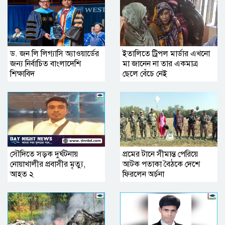
ড. জন লি লিগ্যাসি অ্যাওয়ার্ডের
ইতালিতে ট্রিপল মার্ডার এখনো
জন্য নির্বাচিত বাংলাদেশি
মা জানেন না তার একমাত্র
শিক্ষাবিদ
ছেলে বেঁচে নেই
সৌদিতে সড়ক দুর্ঘটনায়
প্রমের টানে সীমান্ত পেরিয়ে
নোয়াখালীর প্রবাসীর মৃত্যু,
আটক পতাকা বৈঠকে দেশে
আহত ২
ফিরলেন অর্চনা