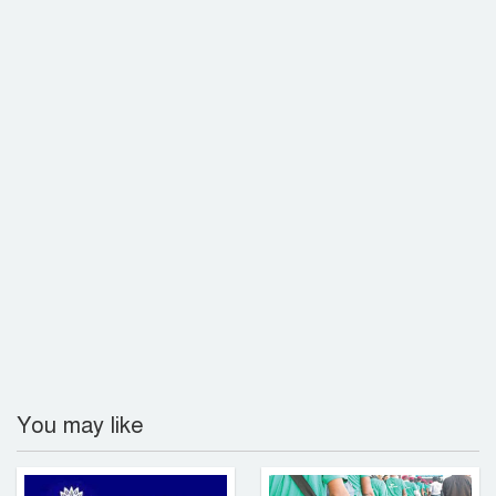
রাজশাহীতে বিএসটিআই’র অভিযানে
অলিম্পিয়া সুইটসকে জরিমানা
রামগতিতে স্কুল ছাত্রীকে ধর্ষণচেষ্টা,
প্রভাবশালী মহলের ধামাচাপা দেওয়ার চেষ্টা
গ্যাস না পেয়ে লক্ষ্মীপুরে সিএনজিচালকদের
সড়ক অবরোধ
রুয়েটে নাটোর জেলা সমিতির নবীনবরণ ও
বিদায় অনুষ্ঠিত
কমলনগরে ‘বিশ্ব মাতৃদুগ্ধ সপ্তাহ ২০২৬’
You may like
উদযাপিত