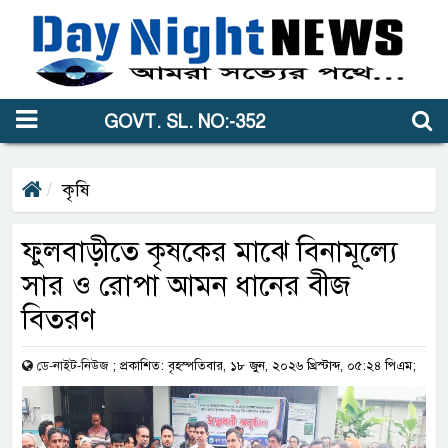
GOVT. SL. NO:-352
কৃষি
ফুলবাড়ীতে কৃষকের মাঝে বিনামূল্যে
সার ও রোপা আমন ধানের বীজ
বিতরণ
ডে-নাইট-নিউজ
;
প্রকাশিত: বৃহস্পতিবার, ১৮ জুন, ২০২৬ খ্রিস্টাব্দ, ০৫:২৪ পিএম;