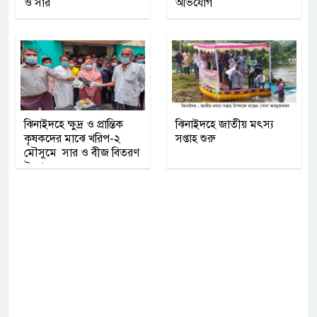
ও সার
অভিযোগ
ঝিনাইদহে ক্ষুদ্র ও প্রান্তিক
ঝিনাইদহে জাতীয় মৎস্য
কৃষকদের মাঝে খরিপ-২
সপ্তাহ শুরু
মৌসুমে সার ও বীজ বিতরণ
উদ্বোধন