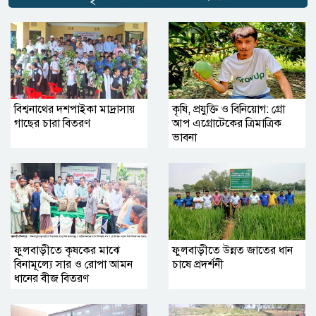
বিশ্বনাথের দশপাইকা মাদ্রাসায়
কৃষি, প্রযুক্তি ও বিনিয়োগ: গ্রো
গাছের চারা বিতরণ
আপ এগ্রোটেকের ত্রিমাত্রিক
ভাবনা
ফুলবাড়ীতে কৃষকের মাঝে
ফুলবাড়ীতে উন্নত জাতের ধান
বিনামূল্যে সার ও রোপা আমন
চাষে প্রদর্শনী
ধানের বীজ বিতরণ