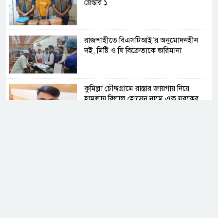
গ্রেপ্তার ১
রাজশাহীতে বিএসটিআই’র অনুমোদনহীন
দই, মিষ্টি ও ঘি বিক্রেতাকে জরিমানা
কুমিল্লা চৌদ্দগ্রামে রাস্তার জায়গায় নিয়ে
হামলায় বিল্লাল হোসেন নামে এক যুবকের
মৃত্যু
সিলেট ওসমানী বিমানবন্দরে সালাম এয়ার
চালু হচ্ছে ১লা সেপ্টেম্বর হতে
আন্তর্জাতিক আদিবাসী দিবস ২০২৬:
বৈচিত্র্যের বাংলাদেশে সমঅধিকারের প্রত্যাশা