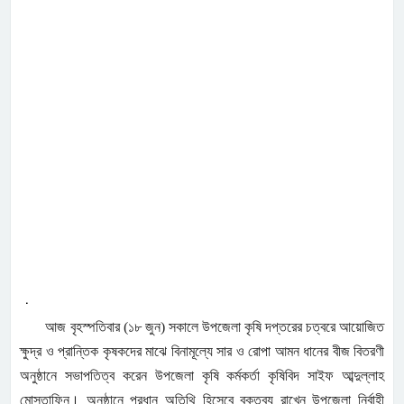
.
আজ বৃহস্পতিবার (১৮ জুন) সকালে উপজেলা কৃষি দপ্তরের চত্বরে আয়োজিত
ক্ষুদ্র ও প্রান্তিক কৃষকদের মাঝে বিনামূল্যে সার ও রোপা আমন ধানের বীজ বিতরণী
অনুষ্ঠানে সভাপতিত্ব করেন উপজেলা কৃষি কর্মকর্তা কৃষিবিদ সাইফ আব্দুল্লাহ
মোস্তাফিন। অনুষ্ঠানে প্রধান অতিথি হিসেবে বক্তব্য রাখেন উপজেলা নির্বাহী