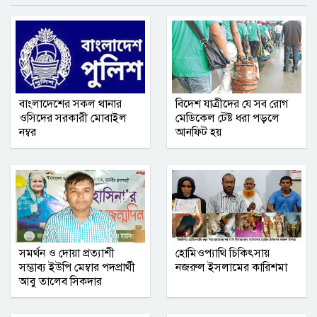
গ্যাস না পেয়ে লক্ষ্মীপুরে সিএনজিচালকদের
সড়ক অবরোধ
রুয়েটে নাটোর জেলা সমিতির নবীনবরণ ও
বাংলাদেশের সকল থানার
বিদেশ যাত্রীদের যে সব রোগ
বিদায় অনুষ্ঠিত
ওসিদের সরকারী মোবাইল
মেডিকেল টেষ্ট ধরা পড়লে
নম্বর
আনফিট হয়
কমলনগরে ‘বিশ্ব মাতৃদুগ্ধ সপ্তাহ ২০২৬’
উদযাপিত
গণমাধ্যমে সংবাদ প্রকাশের সিলেট টিটিসির
প্রতারক ড্রাইভার বিল্লাল আটক
সমর্থন ও দোয়া প্রত্যাশী
হোমিওপ্যাথি চিকিৎসায়
বৃহত্তর নোয়াখালী অঞ্চলে আনুষ্ঠানিক যাত্রা
সম্ভাব্য ইউপি মেম্বার পদপ্রার্থী
নজরুল ইসলামের কারিশমা
শুরু করল আশা সিমেন্ট
আবু তালেব সিকদার