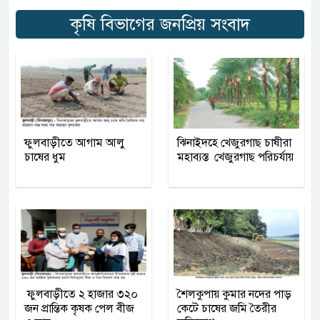
কৃষি বিভাগের জনপ্রিয় সংবাদ
ফুলবাড়ীতে আগাম আলু
ঝিনাইদহে খেজুরগাছ চাষীরা
চাষের ধুম
মহাব্যস্ত খেজুরগাছ পরিচর্যায়
ফুলবাড়ীতে ২ হাজার ৩২০
শৈলকুপায় কুমার নদের পাড়
জন প্রান্তিক কৃষক পেল বীজ
কেটে চাষের জমি তৈরীর