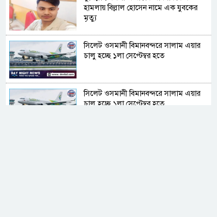
হামলায় বিল্লাল হোসেন নামে এক যুবকের
মৃত্যু
সিলেট ওসমানী বিমানবন্দরে সালাম এয়ার
চালু হচ্ছে ১লা সেপ্টেম্বর হতে
সিলেট ওসমানী বিমানবন্দরে সালাম এয়ার
চালু হচ্ছে ১লা সেপ্টেম্বর হতে
গাজীপুরের পূবাইলে সাংবাদিকের পৈত্রিক
জমি দখলের চেষ্টার অভিযোগ
জামিনে বের হয়েই ফের ইয়াবা ব্যবসা