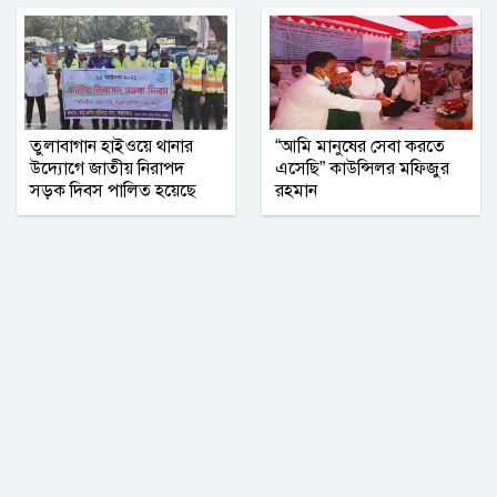
গাজীপুর জেলা রেজিস্ট্রার অফিসে বৃক্ষরোপণ
সপ্তাহ পালিত ‎
তুলাবাগান হাইওয়ে থানার
“আমি মানুষের সেবা করতে
উদ্যোগে জাতীয় নিরাপদ
এসেছি” কাউন্সিলর মফিজুর
সড়ক দিবস পালিত হয়েছে
রহমান