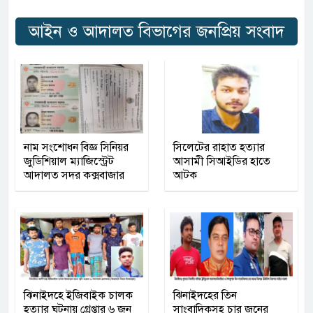
আইন ও আদালত বিভাগের জনপ্রিয় সংবাদ
নাম সংশোধন বিজ্ঞ সিনিয়র
সিলেটের রাহাত হত্যার
জুডিশিয়াল ম্যাজিস্ট্রেট
আসামী সিআইডির হাতে
আদালত সদর কক্সবাজার
আটক
ঝিনাইদহে ইজিবাইক চালক
ঝিনাইদহের তিন
হত্যার ঘটনায় গ্রেপ্তার ৬ জন
সাংবাদিকসহ চার জনের