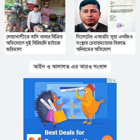
নোয়াখালীতে বাসি খাবার বিক্রির
সিলেটের এআরডি ভূয়া এনজিও
অভিযোগে দুই বিরিয়ানি হাউজে
সংস্থার চেয়ারম্যানের বিরুদ্ধে
জরিমানা
অনিয়মের অভিযোগ
আইন ও আদালত এর আরও সংবাদ