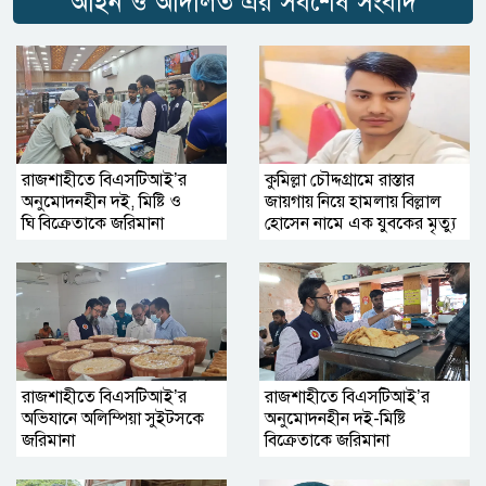
আইন ও আদালত এর সর্বশেষ সংবাদ
রাজশাহীতে বিএসটিআই’র
কুমিল্লা চৌদ্দগ্রামে রাস্তার
অনুমোদনহীন দই, মিষ্টি ও
জায়গায় নিয়ে হামলায় বিল্লাল
ঘি বিক্রেতাকে জরিমানা
হোসেন নামে এক যুবকের মৃত্যু
রাজশাহীতে বিএসটিআই’র
রাজশাহীতে বিএসটিআই’র
অভিযানে অলিম্পিয়া সুইটসকে
অনুমোদনহীন দই-মিষ্টি
জরিমানা
বিক্রেতাকে জরিমানা