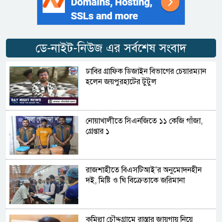
ডে-নাইট-নিউজ এর সর্বশেষ সংবাদ
ঢাবির গ্রাফিক ডিজাইন বিভাগের চেয়ারম্যান
হলেন জয়পুরহাটের টুটুল
নোয়াখালীতে সিএনজিতে ১১ কেজি গাঁজা,
গ্রেপ্তার ১
রাজশাহীতে বিএসটিআই’র অনুমোদনহীন
দই, মিষ্টি ও ঘি বিক্রেতাকে জরিমানা
কুমিল্লা চৌদ্দগ্রামে রাস্তার জায়গায় নিয়ে