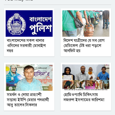
বিদায় অনুষ্ঠিত
কমলনগরে ‘বিশ্ব মাতৃদুগ্ধ সপ্তাহ ২০২৬’
উদযাপিত
গণমাধ্যমে সংবাদ প্রকাশের সিলেট টিটিসির
বাংলাদেশের সকল থানার
বিদেশ যাত্রীদের যে সব রোগ
প্রতারক ড্রাইভার বিল্লাল আটক
ওসিদের সরকারী মোবাইল
মেডিকেল টেষ্ট ধরা পড়লে
নম্বর
আনফিট হয়
বৃহত্তর নোয়াখালী অঞ্চলে আনুষ্ঠানিক যাত্রা
শুরু করল আশা সিমেন্ট
সম্মিলিত সাংবাদিক পরিষদ (এসএসপি) ঢাকা
মহানগর কমিটির অভিষেক অনুষ্ঠিত
সমর্থন ও দোয়া প্রত্যাশী
হোমিওপ্যাথি চিকিৎসায়
নোয়াখালী সরকারি কলেজ ছাত্রদলের তিন
সম্ভাব্য ইউপি মেম্বার পদপ্রার্থী
নজরুল ইসলামের কারিশমা
নেতার বহিষ্কারাদেশ প্রত্যাহার
আবু তালেব সিকদার