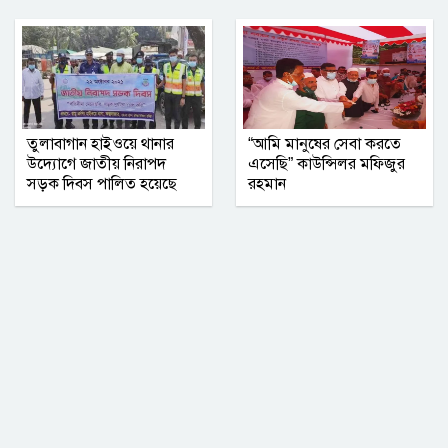
সম্মিলিত সাংবাদিক পরিষদ (এসএসপি) ঢাকা
মহানগর কমিটির অভিষেক অনুষ্ঠিত
তুলাবাগান হাইওয়ে থানার
“আমি মানুষের সেবা করতে
উদ্যোগে জাতীয় নিরাপদ
এসেছি” কাউন্সিলর মফিজুর
সড়ক দিবস পালিত হয়েছে
রহমান