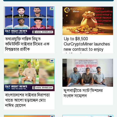
তথ্যপ্রযুক্তি নাস্তিক রিমুভ
Up to $8,500
কমিউনিটি সাইবার টিমের এক
OurCryptoMiner launches
বিশ্বস্ততার প্রতীক
new contract to enjoy
platform bonus
ফুলবাড়ীতে স্যাট ভিশনের
বাংলাদেশের সাইবার নিরাপত্তা
সংবাদ সম্মেলন
খাতে আলো ছড়াচ্ছেন মোঃ
নাঈম হোসেন