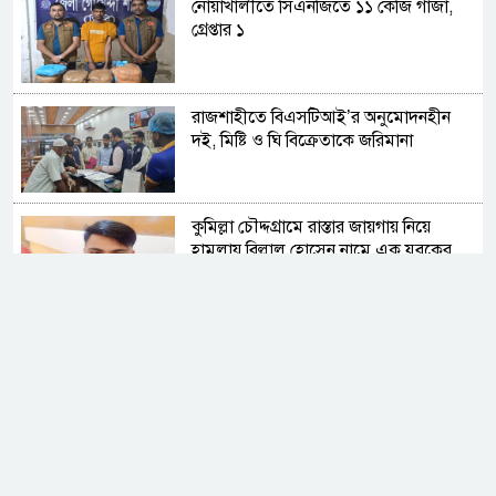
নোয়াখালীতে সিএনজিতে ১১ কেজি গাঁজা,
গ্রেপ্তার ১
রাজশাহীতে বিএসটিআই’র অনুমোদনহীন
দই, মিষ্টি ও ঘি বিক্রেতাকে জরিমানা
কুমিল্লা চৌদ্দগ্রামে রাস্তার জায়গায় নিয়ে
হামলায় বিল্লাল হোসেন নামে এক যুবকের
মৃত্যু
সিলেট ওসমানী বিমানবন্দরে সালাম এয়ার
চালু হচ্ছে ১লা সেপ্টেম্বর হতে
আন্তর্জাতিক আদিবাসী দিবস ২০২৬:
বৈচিত্র্যের বাংলাদেশে সমঅধিকারের প্রত্যাশা