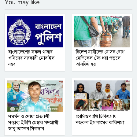
You may like
প্রভাবশালী মহলের ধামাচাপা দেওয়ার চেষ্টা
গ্যাস না পেয়ে লক্ষ্মীপুরে সিএনজিচালকদের
সড়ক অবরোধ
রুয়েটে নাটোর জেলা সমিতির নবীনবরণ ও
বাংলাদেশের সকল থানার
বিদেশ যাত্রীদের যে সব রোগ
বিদায় অনুষ্ঠিত
ওসিদের সরকারী মোবাইল
মেডিকেল টেষ্ট ধরা পড়লে
নম্বর
আনফিট হয়
কমলনগরে ‘বিশ্ব মাতৃদুগ্ধ সপ্তাহ ২০২৬’
উদযাপিত
গণমাধ্যমে সংবাদ প্রকাশের সিলেট টিটিসির
প্রতারক ড্রাইভার বিল্লাল আটক
সমর্থন ও দোয়া প্রত্যাশী
হোমিওপ্যাথি চিকিৎসায়
বৃহত্তর নোয়াখালী অঞ্চলে আনুষ্ঠানিক যাত্রা
সম্ভাব্য ইউপি মেম্বার পদপ্রার্থী
নজরুল ইসলামের কারিশমা
শুরু করল আশা সিমেন্ট
আবু তালেব সিকদার