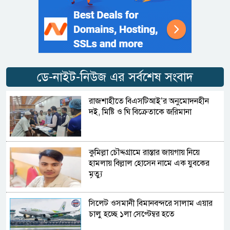
ডে-নাইট-নিউজ এর সর্বশেষ সংবাদ
রাজশাহীতে বিএসটিআই’র অনুমোদনহীন
দই, মিষ্টি ও ঘি বিক্রেতাকে জরিমানা
কুমিল্লা চৌদ্দগ্রামে রাস্তার জায়গায় নিয়ে
হামলায় বিল্লাল হোসেন নামে এক যুবকের
মৃত্যু
সিলেট ওসমানী বিমানবন্দরে সালাম এয়ার
চালু হচ্ছে ১লা সেপ্টেম্বর হতে