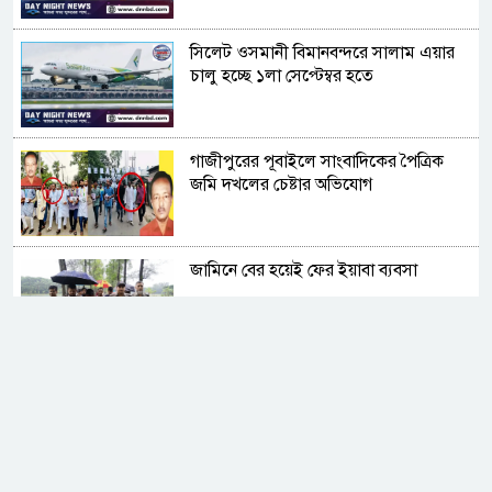
সিলেট ওসমানী বিমানবন্দরে সালাম এয়ার
চালু হচ্ছে ১লা সেপ্টেম্বর হতে
গাজীপুরের পূবাইলে সাংবাদিকের পৈত্রিক
জমি দখলের চেষ্টার অভিযোগ
জামিনে বের হয়েই ফের ইয়াবা ব্যবসা
সুদের করাল গ্রাসে যুবকের মৃত্যু, ভিটেমাটি
হারিয়ে নিঃস্ব পরিবার
নোয়াখালীতে ডাকাতির ৩ দিন পর ৪ ডাকাত
গ্রেপ্তার