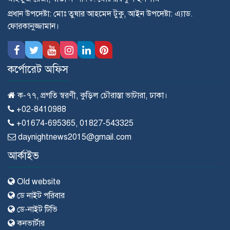
প্রধান উপদেষ্টা: মোঃ তুষার আহমেদ টুকু, আইন উপদেষ্টা: এ্যাড.
ফোরকানুজ্জামান।
কর্পোরেট অফিস
ক-৭৭, প্রগতি স্বরণী, কুড়িল চৌরাস্তা ভাটারা, ঢাকা।
+02-8410988
+01674-695365, 01827-543325
daynightnews2015@gmail.com
আর্কাইভ
Old website
ডে নাইট পরিবার
ডে-নাইট টিভি
কনভার্টার