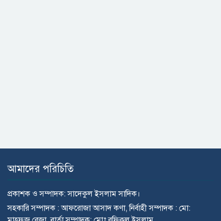
আমাদের পরিচিতি
প্রকাশক ও সম্পাদক: সাদেকুল ইসলাম সাদিক।
সহকারি সম্পাদক : আফরোজা আসাদ কণা, নির্বাহী সম্পাদক : মো:
মাহ্ফুজ রেজা, বার্তা সম্পাদক: মোঃ রফিকুল ইসলাম