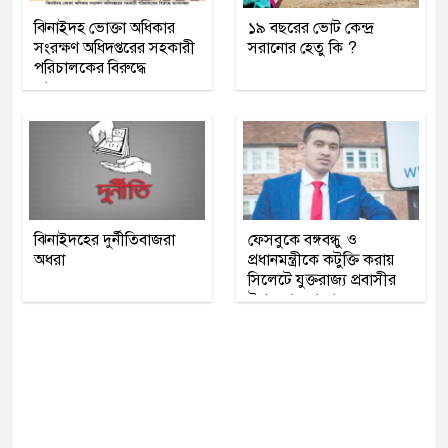
ঝিনাইদহ ভোক্তা অধিকার
১৯ বছরের ভোট কেন্দ্র
সংরক্ষণ অধিদপ্তরের সহকারী
সরানোর হেতু কি ?
পরিচালকের বিরুদ্ধে
মানববন্ধন
ঝিনাইদহের দুর্নীতিবাজরা
ফেসবুকে বঙ্গবন্ধু ও
অধরা
প্রধানমন্ত্রীকে কটুক্তি করায়
সিলেটে যুক্তরাজ্য প্রবাসীর
উপর মামলা দায়ের