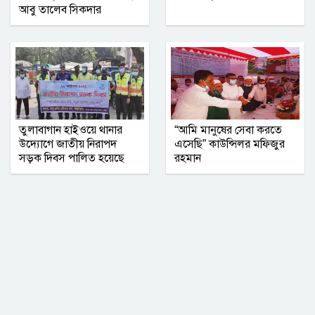
আবু তালেব সিকদার
নোয়াখালীতে ব্যবসায়ীর বাড়িতে দুর্ধর্ষ
ডাকাতি, আহত ৫
নারী ও শিশু নির্যাতন বন্ধে নীরবতা নয়, চাই
সম্মিলিত উদ্যোগ
তুলাবাগান হাইওয়ে থানার
“আমি মানুষের সেবা করতে
উদ্যোগে জাতীয় নিরাপদ
এসেছি” কাউন্সিলর মফিজুর
সড়ক দিবস পালিত হয়েছে
রহমান