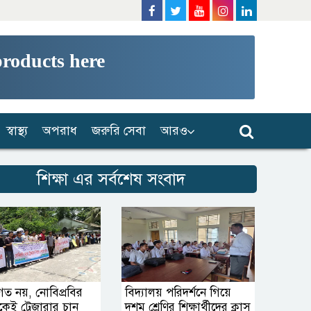
products here
স্বাস্থ্য
অপরাধ
জরুরি সেবা
আরও
শিক্ষা এর সর্বশেষ সংবাদ
গত নয়, নোবিপ্রবির
বিদ্যালয় পরিদর্শনে গিয়ে
কেই ট্রেজারার চান
দশম শ্রেণির শিক্ষার্থীদের ক্লাস