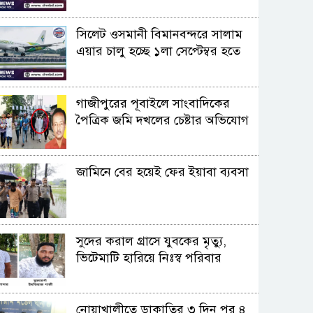
সিলেট ওসমানী বিমানবন্দরে সালাম
এয়ার চালু হচ্ছে ১লা সেপ্টেম্বর হতে
গাজীপুরের পূবাইলে সাংবাদিকের
পৈত্রিক জমি দখলের চেষ্টার অভিযোগ
জামিনে বের হয়েই ফের ইয়াবা ব্যবসা
সুদের করাল গ্রাসে যুবকের মৃত্যু,
ভিটেমাটি হারিয়ে নিঃস্ব পরিবার
নোয়াখালীতে ডাকাতির ৩ দিন পর ৪