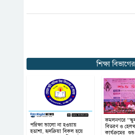
শিক্ষা বিভাগে
কমলনগরে ‘‘স্কু
পরিক্ষা ভালো না হওয়ায়
বিতরণ ও হেলথ স
হতাশা, হৃদক্রিয়া বিকল হয়ে
কার্যক্রমের শুভ