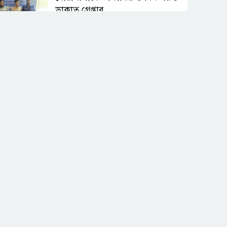
ডাকাত গ্রেপ্তার
রাজশাহীতে বিএসটিআই’র অভিযানে
অলিম্পিয়া সুইটসকে জরিমানা
রামগতিতে স্কুল ছাত্রীকে ধর্ষণচেষ্টা,
প্রভাবশালী মহলের ধামাচাপা দেওয়ার
চেষ্টা
গ্যাস না পেয়ে লক্ষ্মীপুরে
সিএনজিচালকদের সড়ক অবরোধ
রুয়েটে নাটোর জেলা সমিতির
নবীনবরণ ও বিদায় অনুষ্ঠিত
কমলনগরে ‘বিশ্ব মাতৃদুগ্ধ সপ্তাহ