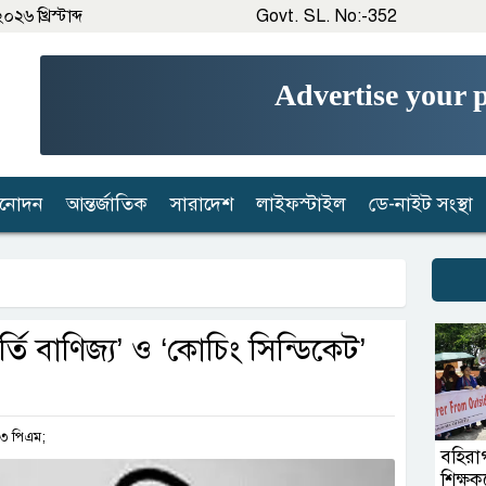
২৬ খ্রিস্টাব্দ
Govt. SL. No:-352
Advertise your 
িনোদন
আন্তর্জাতিক
সারাদেশ
লাইফস্টাইল
ডে-নাইট সংস্থা
র্তি বাণিজ্য’ ও ‘কোচিং সিন্ডিকেট’
:৫৩ পিএম;
বহিরা
শিক্ষক