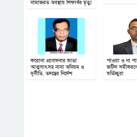
নামাজরত অবস্থায় শিক্ষার্থর মৃত্যু
করোনা প্রণোদনার ভাতা
পাওয়া ও না প
আত্মসাৎসহ নানা অনিয়ম ও
জটিল সমীকরণে ব
দুর্নীতি, তদন্তের নির্দেশ
ভর্তিচ্ছুরা