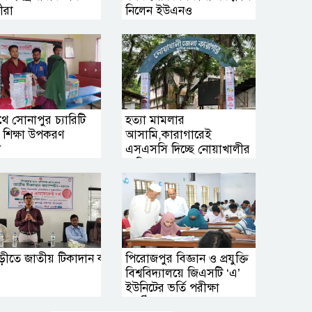
থীরা
নিলেন ইউএনও
াথে সোনাপুর চ্যারিটি
হত্যা মামলার
র শিক্ষা উপকরণ
আসামি,কারাগারেই
ণ
এসএসসি দিচ্ছে নোয়াখালীর
রাজিন
ীতে জাতীয় টিকাদান ক্যাম্পেইন উপলক্ষে প্রশিক্ষণ সভা অনুষ্ঠিত
পিরোজপুর বিজ্ঞান ও প্রযুক্তি
বিশ্ববিদ্যালয়ে জিএসটি ‘এ’
ইউনিটের ভর্তি পরীক্ষা
অনুষ্ঠিত