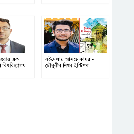
াওয়ার এক
বইমেলায় আসছে কামরান
িশ্ববিদ্যালয়
চৌধুরীর নিথর ইস্টিশন