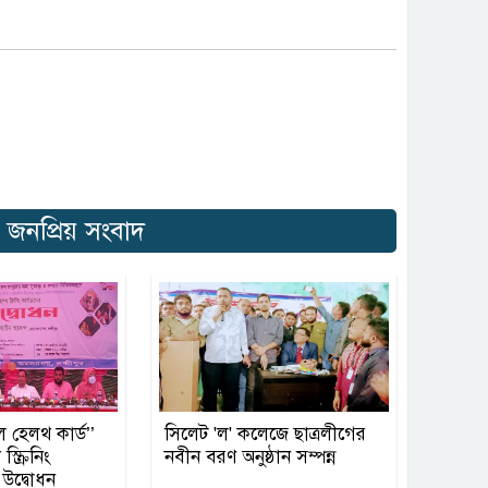
র জনপ্রিয় সংবাদ
ল হেলথ কার্ড’’
সিলেট 'ল' কলেজে ছাত্রলীগের
্ক্রিনিং
নবীন বরণ অনুষ্ঠান সম্পন্ন
 উদ্বোধন