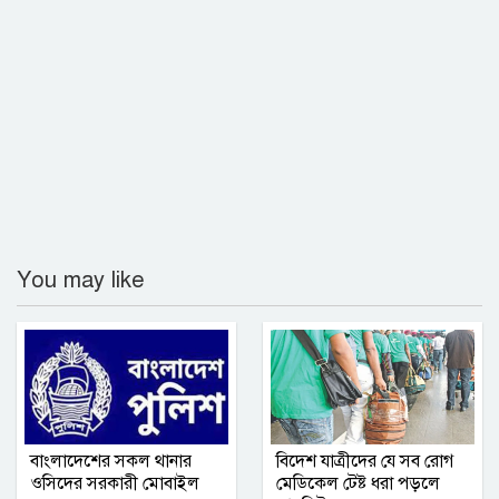
সড়ক অবরোধ
রুয়েটে নাটোর জেলা সমিতির নবীনবরণ ও
বিদায় অনুষ্ঠিত
কমলনগরে ‘বিশ্ব মাতৃদুগ্ধ সপ্তাহ ২০২৬’
উদযাপিত
গণমাধ্যমে সংবাদ প্রকাশের সিলেট টিটিসির
You may like
প্রতারক ড্রাইভার বিল্লাল আটক
বৃহত্তর নোয়াখালী অঞ্চলে আনুষ্ঠানিক যাত্রা
শুরু করল আশা সিমেন্ট
সম্মিলিত সাংবাদিক পরিষদ (এসএসপি) ঢাকা
বাংলাদেশের সকল থানার
বিদেশ যাত্রীদের যে সব রোগ
মহানগর কমিটির অভিষেক অনুষ্ঠিত
ওসিদের সরকারী মোবাইল
মেডিকেল টেষ্ট ধরা পড়লে