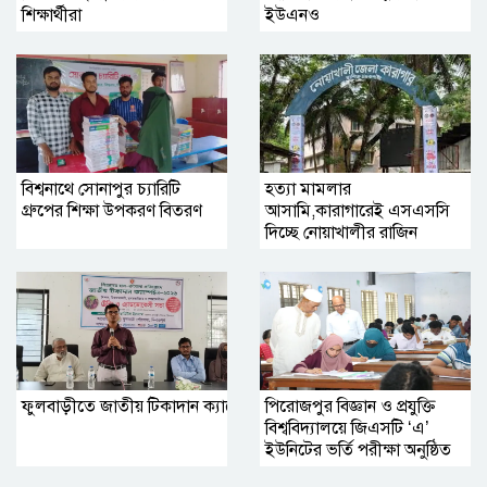
শিক্ষার্থীরা
ইউএনও
বিশ্বনাথে সোনাপুর চ্যারিটি
হত্যা মামলার
গ্রুপের শিক্ষা উপকরণ বিতরণ
আসামি,কারাগারেই এসএসসি
দিচ্ছে নোয়াখালীর রাজিন
ফুলবাড়ীতে জাতীয় টিকাদান ক্যাম্পেইন উপলক্ষে প্রশিক্ষণ সভা অনুষ্ঠিত
পিরোজপুর বিজ্ঞান ও প্রযুক্তি
বিশ্ববিদ্যালয়ে জিএসটি ‘এ’
ইউনিটের ভর্তি পরীক্ষা অনুষ্ঠিত