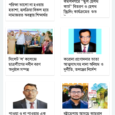
কমলনগরে ‘‘স্কুল হেলথ
পরিক্ষা ভালো না হওয়ায়
কার্ড’’ বিতরণ ও হেলথ
হতাশা, হৃদক্রিয়া বিকল হয়ে
স্ক্রিনিং কার্যক্রমের শুভ
নামাজরত অবস্থায় শিক্ষার্থর
উদ্বোধন
মৃত্যু
সিলেট 'ল' কলেজে
করোনা প্রণোদনার ভাতা
ছাত্রলীগের নবীন বরণ
আত্মসাৎসহ নানা অনিয়ম ও
অনুষ্ঠান সম্পন্ন
দুর্নীতি, তদন্তের নির্দেশ
পাওয়া ও না পাওয়ার এক
বইমেলায় আসছে কামরান