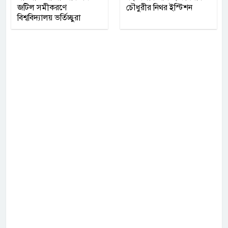
জটিল সমীকরণে
চৌধুরীর নিথর ইস্টিশন
বিশ্ববিদ্যালয় ভর্তিচ্ছুরা