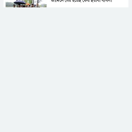
জামিনে বের হয়েই ফের ইয়াবা ব্যবসা
সুদের করাল গ্রাসে যুবকের মৃত্যু, ভিটেমাটি
হারিয়ে নিঃস্ব পরিবার
নোয়াখালীতে ডাকাতির ৩ দিন পর ৪ ডাকাত
গ্রেপ্তার
রাজশাহীতে বিএসটিআই’র অভিযানে
অলিম্পিয়া সুইটসকে জরিমানা
রামগতিতে স্কুল ছাত্রীকে ধর্ষণচেষ্টা,
প্রভাবশালী মহলের ধামাচাপা দেওয়ার চেষ্টা
গ্যাস না পেয়ে লক্ষ্মীপুরে সিএনজিচালকদের