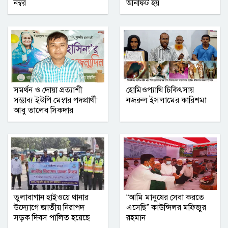
নম্বর
আনফিট হয়
নোয়াখালী সরকারি কলেজ ছাত্রদলের তিন
নেতার বহিষ্কারাদেশ প্রত্যাহার
গাজীপুর জেলা রেজিস্ট্রার অফিসে বৃক্ষরোপণ
সপ্তাহ পালিত ‎
সমর্থন ও দোয়া প্রত্যাশী
হোমিওপ্যাথি চিকিৎসায়
নোয়াখালীতে ব্যবসায়ীর বাড়িতে দুর্ধর্ষ
সম্ভাব্য ইউপি মেম্বার পদপ্রার্থী
নজরুল ইসলামের কারিশমা
ডাকাতি, আহত ৫
আবু তালেব সিকদার
নারী ও শিশু নির্যাতন বন্ধে নীরবতা নয়, চাই
সম্মিলিত উদ্যোগ
তুলাবাগান হাইওয়ে থানার
“আমি মানুষের সেবা করতে
উদ্যোগে জাতীয় নিরাপদ
এসেছি” কাউন্সিলর মফিজুর
সড়ক দিবস পালিত হয়েছে
রহমান