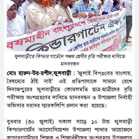
ফুলবাড়ীতে কিন্ডার গার্ডেনে পঞ্চম শ্রেণীর বৃত্তি পরীক্ষার দাবিতে
মানববন্ধন
মোঃ হারুন-উর-রশীদ,ফুলবাড়ী :
'জুলাই বিপ্øবের বাংলায়,
বৈষম্যের ঠাঁই নাই' এই প্রতিপাদ্যকে সামনে রেখে
দিনাজপুুরের ফুলবাড়ীতে কোমলমতি ছাত্র-ছাত্রীদের বৃত্তি
পরীক্ষায় অংশগ্রহণের দাবিতে মানববন্ধন ও উপজেলা নির্বাহী
অফিসার বরাবর স্মারকলিপি প্রদান করা হয়েছে।
বুধবার (৩০ জুলাই) সকাল সাড়ে ১০ টায় ফুলবাড়ী
কিন্ডারগার্টেন অ্যাসোসিয়েশন উপজেলা শাখার আয়োজনে
কন্ডারগার্টেনের শিক্ষক ও শিক্ষার্র্থীদের অংশগ্রহনে উপজলার