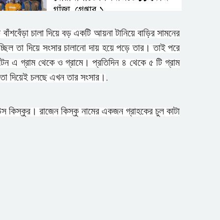
গাঁজা, গ্রেপ্তার ১
াঁশবেঁড়া চালা দিয়ে বড় একটি আয়না টানিয়ে বাড়ির সামনের
রাজশাহীতে বিএসটিআই’র
্ছিল তা দিয়ে সংসার চালানো দায় হয়ে পড়ে তার। তাই পরে
অনুমোদনহীন দই, মিষ্টি ও
ছুঁটেন এ গ্রাম থেকে ও গ্রামে। প্রতিদিন ৪ থেকে ৫ টি গ্রাম
ঘি বিক্রেতাকে জরিমানা
হয়, তা দিয়েই চলছে এখন তার সংসার।
.
কুমিল্লা চৌদ্দগ্রামে রাস্তার জায়গায়
নিয়ে হামলায় বিল্লাল হোসেন নামে
িউস কিস্কুর। রাজেন কিস্কু নামের একজন গ্রাহকের চুল কাটা
এক যুবকের মৃত্যু
সিলেট ওসমানী বিমানবন্দরে সালাম
এয়ার চালু হচ্ছে ১লা সেপ্টেম্বর হতে
আন্তর্জাতিক আদিবাসী দিবস ২০২৬:
বৈচিত্র্যের বাংলাদেশে সমঅধিকারের
প্রত্যাশা
গাজীপুরের পূবাইলে সাংবাদিকের