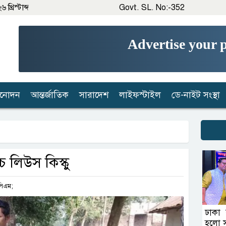
্রিস্টাব্দ
Govt. SL. No:-352
Advertise your 
িনোদন
আন্তর্জাতিক
সারাদেশ
লাইফস্টাইল
ডে-নাইট সংস্থা
ে লিউস কিস্কু
 পিএম;
ঢাকা 
হলো সা