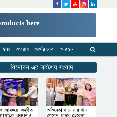
products here
স্বাস্থ্য
অপরাধ
জরুরি সেবা
আরও
বিনোদন এর সর্বশেষ সংবাদ
বাংলামটরে অনুষ্ঠিত
অভিনেতা সানোয়ার খান
ংস্কৃতিক অনুষ্ঠান ও
পেলেন মাদার তেরেসা