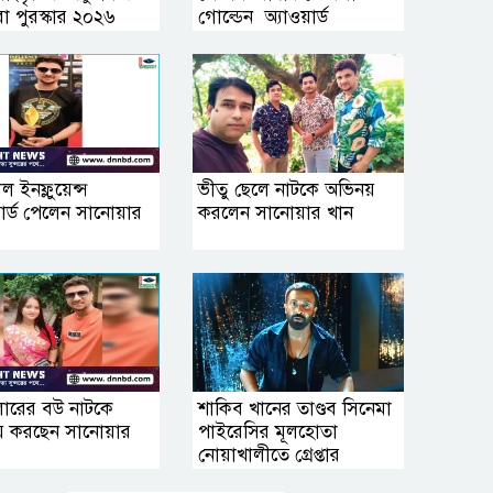
রা পুরস্কার ২০২৬
গোল্ডেন অ‍্যাওয়ার্ড
াল ইনফ্লুয়েন্স
ভীতু ছেলে নাটকে অভিনয়
য়ার্ড পেলেন সানোয়ার
করলেন সানোয়ার খান
েলারের বউ নাটকে
শাকিব খানের তাণ্ডব সিনেমা
় করছেন সানোয়ার
পাইরেসির মূলহোতা
নোয়াখালীতে গ্রেপ্তার