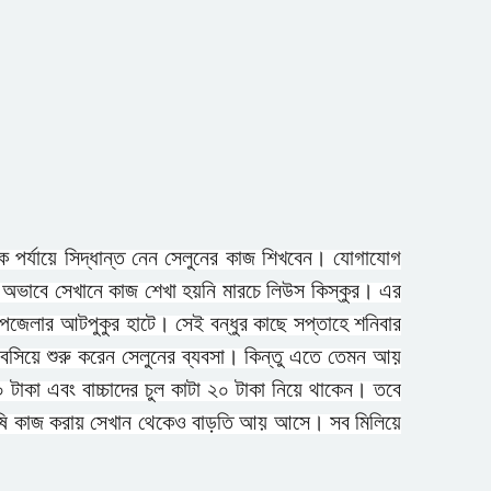
গ্যাস না পেয়ে লক্ষ্মীপুরে
সিএনজিচালকদের সড়ক অবরোধ
রুয়েটে নাটোর জেলা সমিতির
নবীনবরণ ও বিদায় অনুষ্ঠিত
কমলনগরে ‘বিশ্ব মাতৃদুগ্ধ সপ্তাহ
২০২৬’ উদযাপিত
 পর্যায়ে সিদ্ধান্ত নেন সেলুনের কাজ শিখবেন। যোগাযোগ
র অভাবে সেখানে কাজ শেখা হয়নি মারচে লিউস কিস্কুর। এর
গণমাধ্যমে সংবাদ প্রকাশের সিলেট
টিটিসির প্রতারক ড্রাইভার বিল্লাল
উপজেলার আটপুকুর হাটে। সেই বন্ধুর কাছে সপ্তাহে শনিবার
আটক
 বসিয়ে শুরু করেন সেলুনের ব্যবসা। কিন্তু এতে তেমন আয়
০ টাকা এবং বাচ্চাদের চুল কাটা ২০ টাকা নিয়ে থাকেন। তবে
ৃষি কাজ করায় সেখান থেকেও বাড়তি আয় আসে। সব মিলিয়ে