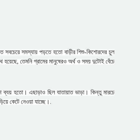
পৈত্রিক জমি দখলের চেষ্টার অভিযোগ
জামিনে বের হয়েই ফের ইয়াবা ব্যবসা
সুদের করাল গ্রাসে যুবকের মৃত্যু,
এতে সবচেয়ে সমস্যায় পড়তে হতো বাড়ীর শিশু-কিশোরদের চুল
ভিটেমাটি হারিয়ে নিঃস্ব পরিবার
থ হয়েছে, তেমনি গ্রামের মানুষেরও অর্থ ও সময় দুটোই বেঁচে
নোয়াখালীতে ডাকাতির ৩ দিন পর ৪
ডাকাত গ্রেপ্তার
কা ব্যয় হতো। এছাড়াও ছিল যাতায়াত ভাড়া। কিন্তু মারচে
রাজশাহীতে বিএসটিআই’র অভিযানে
ঁড়িয়ে কেটে নেওয়া যাচ্ছে।
.
অলিম্পিয়া সুইটসকে জরিমানা
রামগতিতে স্কুল ছাত্রীকে ধর্ষণচেষ্টা,
প্রভাবশালী মহলের ধামাচাপা দেওয়ার
চেষ্টা