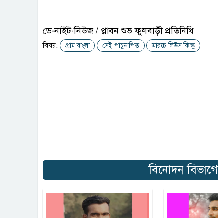
.
ডে-নাইট-নিউজ / প্লাবন শুভ ফুলবাড়ী প্রতিনিধি
বিষয়:
গ্রাম বাংলা
সেই পাচুনাপিত
মারচে লিউস কিস্কু
বিনোদন বিভাগে