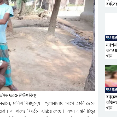
বর্ষসে
ন্যাশন
অ্যাও
খান
নাপিত মারচে লিউস কিস্কু
ব্যাচ
অভিনয
করালে, মালিশ বিনামূল্যে। গ্রামবাংলায় আগে এমনি ডেকে
খান
িতরা। যা কালের বিবর্তনে হারিয়ে গেছে। এখন এমনি চিত্র