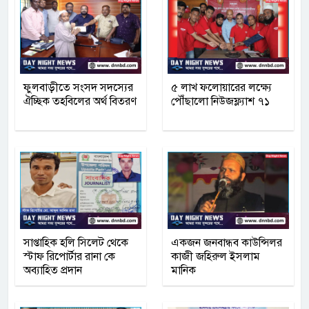
ফুলবাড়ীতে সংসদ সদস্যের
৫ লাখ ফলোয়ারের লক্ষ্যে
ঐচ্ছিক তহবিলের অর্থ বিতরণ
পৌঁছালো নিউজফ্ল্যাশ ৭১
সাপ্তাহিক হলি সিলেট থেকে
একজন জনবান্ধব কাউন্সিলর
স্টাফ রিপোর্টার রানা কে
কাজী জহিরুল ইসলাম
অব্যাহিত প্রদান
মানিক