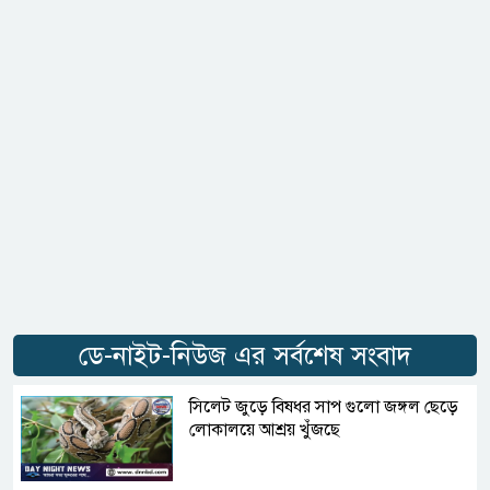
ডে-নাইট-নিউজ এর সর্বশেষ সংবাদ
সিলেট জুড়ে বিষধর সাপ গুলো জঙ্গল ছেড়ে
লোকালয়ে আশ্রয় খুঁজছে