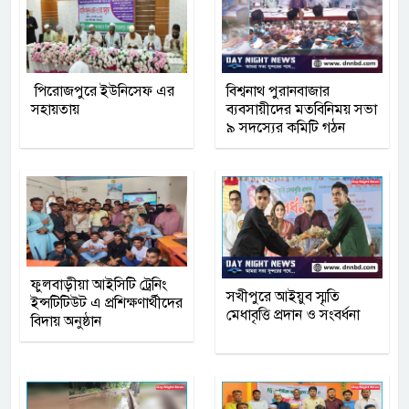
পিরোজপুরে ইউনিসেফ এর
বিশ্বনাথ পুরানবাজার
সহায়তায়
ব্যবসায়ীদের মতবিনিময় সভা
৯ সদস্যের কমিটি গঠন
ফুলবাড়ীয়া আইসিটি ট্রেনিং
সখীপুরে আইয়ুব স্মৃতি
ইন্সটিটিউট এ প্রশিক্ষণার্থীদের
মেধাবৃত্তি প্রদান ও সংবর্ধনা
বিদায় অনুষ্ঠান