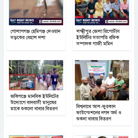
গোলাপগঞ্জ হেমিগঞ্জ দেওয়ান
লক্ষ্মীপুর জেলা রিপোর্টাস
সড়কের বেহাল দশা
ইউনিটির সভাপতি রফিক
সম্পাদক গাজী মমিন
জকিগঞ্জে মানবিক ইউনিটের
উদ্যোগে বানবাসী মানুষের
বিশ্বনাথে আল-ফুরকান
মাঝে শুকনো খাবার বিতরণ
ফাউন্ডেশনের নগদ অর্থ ও
শুকনা খাবার বিতরণ