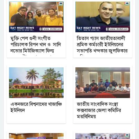
মুক্তি পেল গুনী সংগীত
তিতাস গ্যাস জাতীয়তাবাদী
পরিচালক রিপন খান ও সানি
শ্রমিক কর্মচারী ইউনিয়নের
নভোর মিউজিক‍্যাল ফিল্ম
সভাপতি খন্দকার জুলফিকার
দেহের টানে প্রেম হয় না।
মতিন
একনজরে বিশ্বনাথের খাজাঞ্চি
জাতীয় সাংবাদিক সংস্থা
ইউনিয়ন
কক্সবাজার জেলা কমিটির
মতবিনিময়