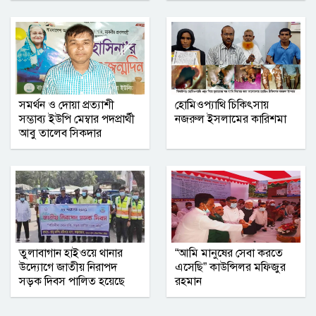
সমর্থন ও দোয়া প্রত্যাশী
হোমিওপ্যাথি চিকিৎসায়
সম্ভাব্য ইউপি মেম্বার পদপ্রার্থী
নজরুল ইসলামের কারিশমা
আবু তালেব সিকদার
তুলাবাগান হাইওয়ে থানার
“আমি মানুষের সেবা করতে
উদ্যোগে জাতীয় নিরাপদ
এসেছি” কাউন্সিলর মফিজুর
সড়ক দিবস পালিত হয়েছে
রহমান