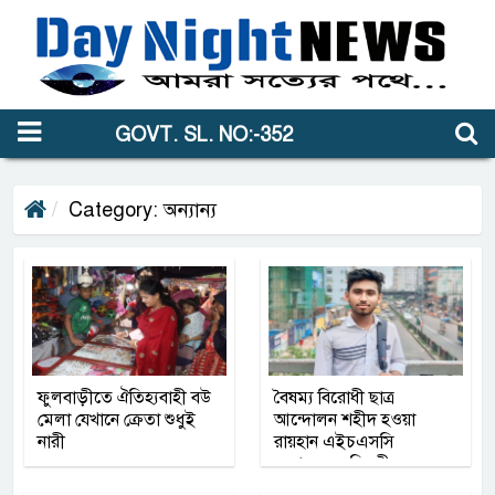
GOVT. SL. NO:-352
Category: অন্যান্য
ফুলবাড়ীতে ঐতিহ্যবাহী বউ
বৈষম্য বিরোধী ছাত্র
মেলা যেখানে ক্রেতা শুধুই
আন্দোলন শহীদ হওয়া
নারী
রায়হান এইচএসসি
ফলাফলেও বিজয়ী