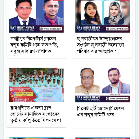
লক্ষ্মীপুর রিপোটার্স ক্লাবের
ফুলবাড়ীতে উদ্যোক্তাদের
নতুন কমিটি গঠন সভাপতি,
সংগঠন ফুলবাড়ী উদ্যোক্তা
সবুজ,সাধারণ সম্পাদক
পরিবার এর আত্মপ্রকাশ
সাগর
রামগতিতে একতা ব্লাড
সিলেট হার্ট অ্যাসোসিয়েশন
ডোনেট সামাজিক সংগঠনের
এর নতুন কমিটি গঠন
তৃতীয় বর্ষপূর্তিতে মিলনমেলা