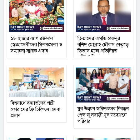
১৮ হাজার ব্যাগ রক্তদান
তিতাসের এমডি হারুনুর
স্বেচ্ছাসেবীদের মিলনমেলা ও
রশিদ মোল্লাহ চৌকস নেতৃত্বে
সম্মাননা স্মারক প্রদান
তিতাস হচ্ছে প্রতিনিয়ত
শক্তিশালী
বিশ্বনাথে বন্যার্তদের পল্লী
যুব উন্নয়ন অধিদপ্তরের নিবন্ধন
ফোরামের ফ্রি চিকিৎসা সেবা
পেল ফুলবাড়ী যুব উদ্যোক্তা
প্রদান
পরিবার