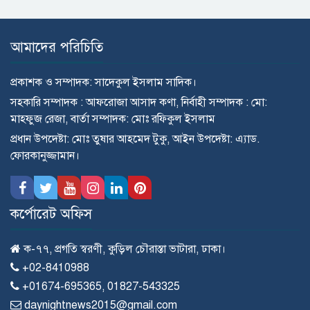
আমাদের পরিচিতি
প্রকাশক ও সম্পাদক: সাদেকুল ইসলাম সাদিক।
সহকারি সম্পাদক : আফরোজা আসাদ কণা, নির্বাহী সম্পাদক : মো:
মাহ্ফুজ রেজা, বার্তা সম্পাদক: মোঃ রফিকুল ইসলাম
প্রধান উপদেষ্টা: মোঃ তুষার আহমেদ টুকু, আইন উপদেষ্টা: এ্যাড.
ফোরকানুজ্জামান।
কর্পোরেট অফিস
ক-৭৭, প্রগতি স্বরণী, কুড়িল চৌরাস্তা ভাটারা, ঢাকা।
+02-8410988
+01674-695365, 01827-543325
daynightnews2015@gmail.com