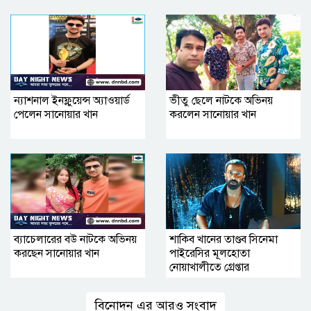
ন্যাশনাল ইনফ্লুয়েন্স অ্যাওয়ার্ড
ভীতু ছেলে নাটকে অভিনয়
পেলেন সানোয়ার খান
করলেন সানোয়ার খান
ব্যাচেলারের বউ নাটকে অভিনয়
শাকিব খানের তাণ্ডব সিনেমা
করছেন সানোয়ার খান
পাইরেসির মূলহোতা
নোয়াখালীতে গ্রেপ্তার
বিনোদন এর আরও সংবাদ