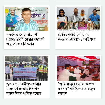
গ্যাস না পেয়ে লক্ষ্মীপুরে সিএনজিচালকদের
সড়ক অবরোধ
রুয়েটে নাটোর জেলা সমিতির নবীনবরণ ও
বিদায় অনুষ্ঠিত
সমর্থন ও দোয়া প্রত্যাশী
হোমিওপ্যাথি চিকিৎসায়
কমলনগরে ‘বিশ্ব মাতৃদুগ্ধ সপ্তাহ ২০২৬’
সম্ভাব্য ইউপি মেম্বার পদপ্রার্থী
নজরুল ইসলামের কারিশমা
উদযাপিত
আবু তালেব সিকদার
গণমাধ্যমে সংবাদ প্রকাশের সিলেট টিটিসির
প্রতারক ড্রাইভার বিল্লাল আটক
তুলাবাগান হাইওয়ে থানার
“আমি মানুষের সেবা করতে
উদ্যোগে জাতীয় নিরাপদ
এসেছি” কাউন্সিলর মফিজুর
সড়ক দিবস পালিত হয়েছে
রহমান