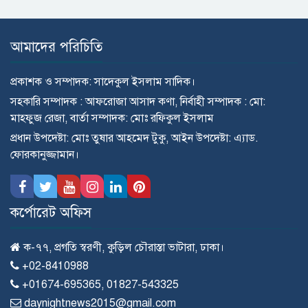
আমাদের পরিচিতি
প্রকাশক ও সম্পাদক: সাদেকুল ইসলাম সাদিক।
সহকারি সম্পাদক : আফরোজা আসাদ কণা, নির্বাহী সম্পাদক : মো:
মাহ্ফুজ রেজা, বার্তা সম্পাদক: মোঃ রফিকুল ইসলাম
প্রধান উপদেষ্টা: মোঃ তুষার আহমেদ টুকু, আইন উপদেষ্টা: এ্যাড.
ফোরকানুজ্জামান।
কর্পোরেট অফিস
ক-৭৭, প্রগতি স্বরণী, কুড়িল চৌরাস্তা ভাটারা, ঢাকা।
+02-8410988
+01674-695365, 01827-543325
daynightnews2015@gmail.com