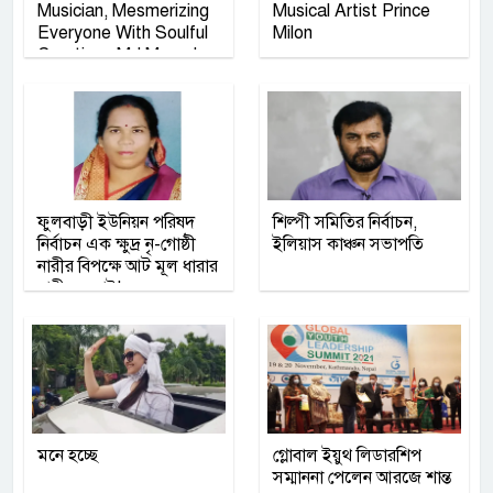
Musician, Mesmerizing
Musical Artist Prince
Everyone With Soulful
Milon
Creations:Md Masud
Rana
ফুলবাড়ী ইউনিয়ন পরিষদ
শিল্পী সমিতির নির্বাচন,
নির্বাচন এক ক্ষুদ্র নৃ-গোষ্ঠী
ইলিয়াস কাঞ্চন সভাপতি
নারীর বিপক্ষে আট মূল ধারার
নারীর লড়াই!
মনে হচ্ছে
গ্লোবাল ইয়ুথ লিডারশিপ
সম্মাননা পেলেন আরজে শান্ত