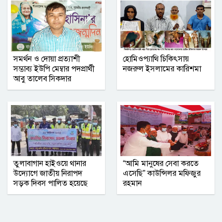
নোয়াখালী সরকারি কলেজ ছাত্রদলের তিন
নেতার বহিষ্কারাদেশ প্রত্যাহার
সমর্থন ও দোয়া প্রত্যাশী
হোমিওপ্যাথি চিকিৎসায়
গাজীপুর জেলা রেজিস্ট্রার অফিসে বৃক্ষরোপণ
সম্ভাব্য ইউপি মেম্বার পদপ্রার্থী
নজরুল ইসলামের কারিশমা
সপ্তাহ পালিত ‎
আবু তালেব সিকদার
নোয়াখালীতে ব্যবসায়ীর বাড়িতে দুর্ধর্ষ
ডাকাতি, আহত ৫
তুলাবাগান হাইওয়ে থানার
“আমি মানুষের সেবা করতে
উদ্যোগে জাতীয় নিরাপদ
এসেছি” কাউন্সিলর মফিজুর
সড়ক দিবস পালিত হয়েছে
রহমান