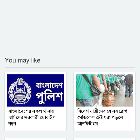
গ্যাস না পেয়ে লক্ষ্মীপুরে সিএনজিচালকদের
সড়ক অবরোধ
রুয়েটে নাটোর জেলা সমিতির নবীনবরণ ও
বিদায় অনুষ্ঠিত
কমলনগরে ‘বিশ্ব মাতৃদুগ্ধ সপ্তাহ ২০২৬’
You may like
উদযাপিত
গণমাধ্যমে সংবাদ প্রকাশের সিলেট টিটিসির
প্রতারক ড্রাইভার বিল্লাল আটক
বৃহত্তর নোয়াখালী অঞ্চলে আনুষ্ঠানিক যাত্রা
বাংলাদেশের সকল থানার
বিদেশ যাত্রীদের যে সব রোগ
শুরু করল আশা সিমেন্ট
ওসিদের সরকারী মোবাইল
মেডিকেল টেষ্ট ধরা পড়লে
নম্বর
আনফিট হয়
সম্মিলিত সাংবাদিক পরিষদ (এসএসপি) ঢাকা
মহানগর কমিটির অভিষেক অনুষ্ঠিত