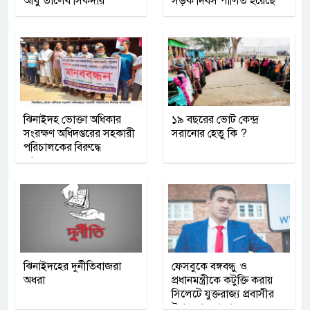
আবু তালেব সিকদার
সড়ক দিবস পালিত হয়েছে
ঝিনাইদহ ভোক্তা অধিকার
১৯ বছরের ভোট কেন্দ্র
সংরক্ষণ অধিদপ্তরের সহকারী
সরানোর হেতু কি ?
পরিচালকের বিরুদ্ধে
মানববন্ধন
ঝিনাইদহের দুর্নীতিবাজরা
ফেসবুকে বঙ্গবন্ধু ও
অধরা
প্রধানমন্ত্রীকে কটুক্তি করায়
সিলেটে যুক্তরাজ্য প্রবাসীর
উপর মামলা দায়ের