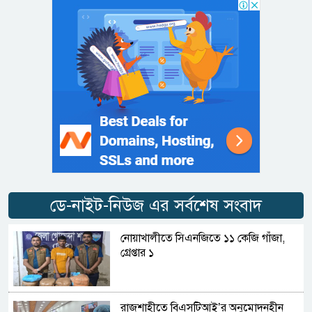
ডে-নাইট-নিউজ এর সর্বশেষ সংবাদ
নোয়াখালীতে সিএনজিতে ১১ কেজি গাঁজা,
গ্রেপ্তার ১
রাজশাহীতে বিএসটিআই’র অনুমোদনহীন