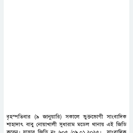
বৃহস্পতিবার (৯ জানুয়ারি) সকালে ভুক্তভোগী সাংবাদিক
শাহাদাৎ বাবু নোয়াখালী সুধারাম মডেল থানায় এই জিডি
করেন। যাহার জিডি নং ৬০৫ /০৯.০১.২০২৫। সাংবাদিক