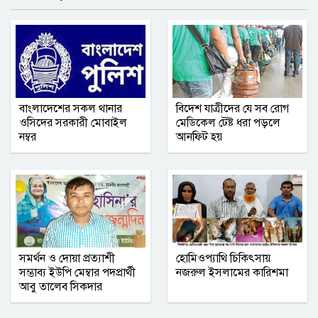
বাংলাদেশের সকল থানার
বিদেশ যাত্রীদের যে সব রোগ
ওসিদের সরকারী মোবাইল
মেডিকেল টেষ্ট ধরা পড়লে
নম্বর
আনফিট হয়
সমর্থন ও দোয়া প্রত্যাশী
হোমিওপ্যাথি চিকিৎসায়
সম্ভাব্য ইউপি মেম্বার পদপ্রার্থী
নজরুল ইসলামের কারিশমা
আবু তালেব সিকদার