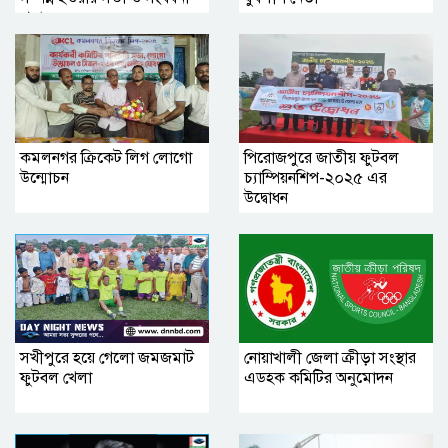
প্রদান
কমলনগর ক্রিকেট লিগ লোগো
পিরোজপুরে জাতীয় ফুটবল
উন্মোচন
চ্যাম্পিয়নশিপ-২০২৫ এর
উদ্বোধন
সখীপুরে হয়ে গেলো জমজমাট
নোয়াখালী জেলা ক্রীড়া সংস্থার
ফুটবল খেলা
এডহক কমিটির অনুমোদন