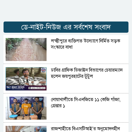
ডে-নাইট-নিউজ এর সর্বশেষ সংবাদ
লক্ষ্মীপুরে ব্যক্তিগত উদ্যোগে নির্মিত সড়ক
সংস্কারে বাধা
ঢাবির গ্রাফিক ডিজাইন বিভাগের চেয়ারম্যান
হলেন জয়পুরহাটের টুটুল
নোয়াখালীতে সিএনজিতে ১১ কেজি গাঁজা,
গ্রেপ্তার ১
রাজশাহীতে বিএসটিআই’র অনুমোদনহীন