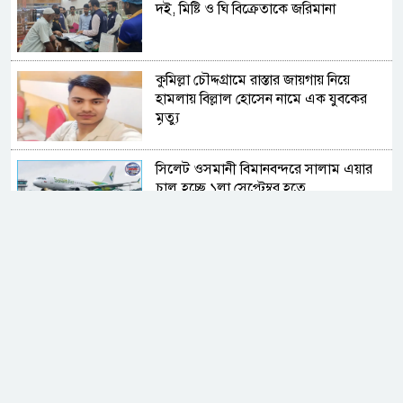
দই, মিষ্টি ও ঘি বিক্রেতাকে জরিমানা
কুমিল্লা চৌদ্দগ্রামে রাস্তার জায়গায় নিয়ে
হামলায় বিল্লাল হোসেন নামে এক যুবকের
মৃত্যু
সিলেট ওসমানী বিমানবন্দরে সালাম এয়ার
চালু হচ্ছে ১লা সেপ্টেম্বর হতে
সিলেট ওসমানী বিমানবন্দরে সালাম এয়ার
চালু হচ্ছে ১লা সেপ্টেম্বর হতে
গাজীপুরের পূবাইলে সাংবাদিকের পৈত্রিক
জমি দখলের চেষ্টার অভিযোগ