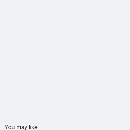
জামিনে বের হয়েই ফের ইয়াবা ব্যবসা
সুদের করাল গ্রাসে যুবকের মৃত্যু, ভিটেমাটি
হারিয়ে নিঃস্ব পরিবার
You may like