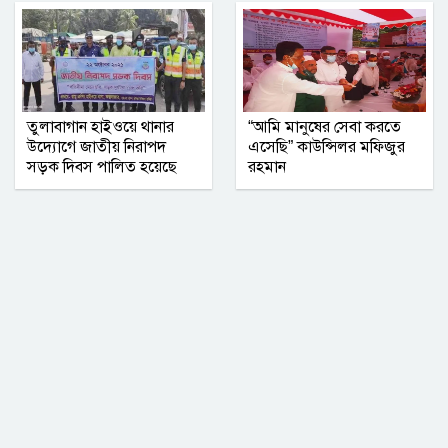
তুলাবাগান হাইওয়ে থানার
“আমি মানুষের সেবা করতে
উদ্যোগে জাতীয় নিরাপদ
এসেছি” কাউন্সিলর মফিজুর
সড়ক দিবস পালিত হয়েছে
রহমান