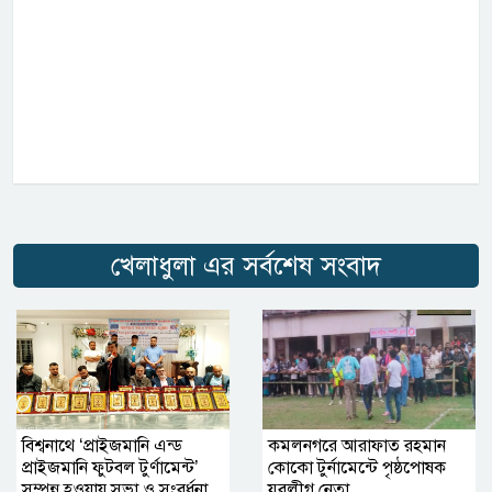
খেলাধুলা এর সর্বশেষ সংবাদ
বিশ্বনাথে ‘প্রাইজমানি এন্ড
কমলনগরে আরাফাত রহমান
প্রাইজমানি ফুটবল টুর্ণামেন্ট’
কোকো টুর্নামেন্টে পৃষ্ঠপোষক
সম্পন্ন হওয়ায় সভা ও সংবর্ধনা
যুবলীগ নেতা