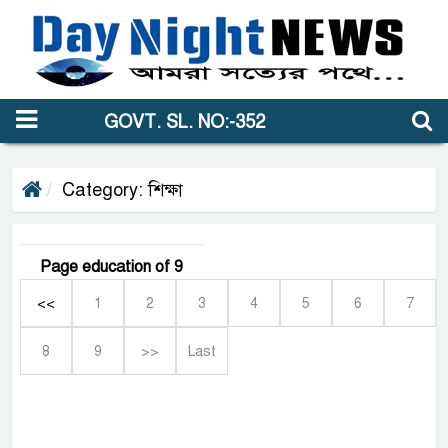
GOVT. SL. NO:-352
Category: শিক্ষা
Page education of 9
<<
1
2
3
4
5
6
7
8
9
>>
Last