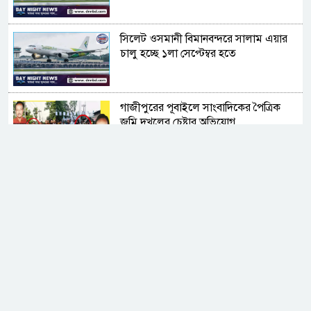
সিলেট ওসমানী বিমানবন্দরে সালাম এয়ার
চালু হচ্ছে ১লা সেপ্টেম্বর হতে
গাজীপুরের পূবাইলে সাংবাদিকের পৈত্রিক
জমি দখলের চেষ্টার অভিযোগ
জামিনে বের হয়েই ফের ইয়াবা ব্যবসা
সুদের করাল গ্রাসে যুবকের মৃত্যু, ভিটেমাটি
হারিয়ে নিঃস্ব পরিবার
নোয়াখালীতে ডাকাতির ৩ দিন পর ৪ ডাকাত