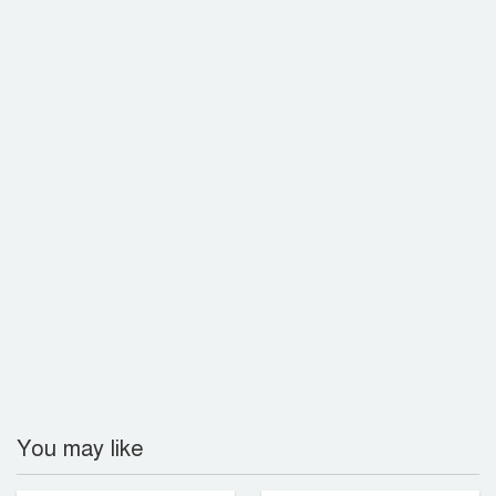
গ্রেপ্তার
রাজশাহীতে বিএসটিআই’র অভিযানে
অলিম্পিয়া সুইটসকে জরিমানা
You may like