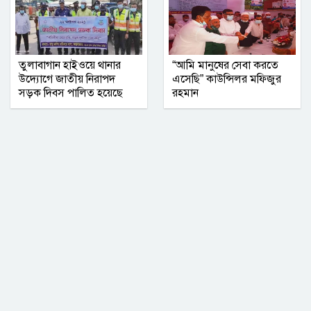
তুলাবাগান হাইওয়ে থানার
“আমি মানুষের সেবা করতে
উদ্যোগে জাতীয় নিরাপদ
এসেছি” কাউন্সিলর মফিজুর
সড়ক দিবস পালিত হয়েছে
রহমান