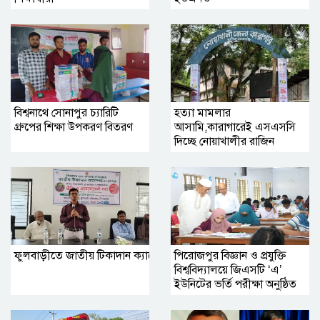
বিশ্বনাথে সোনাপুর চ্যারিটি
হত্যা মামলার
গ্রুপের শিক্ষা উপকরণ বিতরণ
আসামি,কারাগারেই এসএসসি
দিচ্ছে নোয়াখালীর রাজিন
ফুলবাড়ীতে জাতীয় টিকাদান ক্যাম্পেইন উপলক্ষে প্রশিক্ষণ সভা অনুষ্ঠিত
পিরোজপুর বিজ্ঞান ও প্রযুক্তি
বিশ্ববিদ্যালয়ে জিএসটি ‘এ’
ইউনিটের ভর্তি পরীক্ষা অনুষ্ঠিত