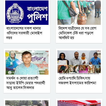
বাংলাদেশের সকল থানার
বিদেশ যাত্রীদের যে সব রোগ
ওসিদের সরকারী মোবাইল
মেডিকেল টেষ্ট ধরা পড়লে
নম্বর
আনফিট হয়
সমর্থন ও দোয়া প্রত্যাশী
হোমিওপ্যাথি চিকিৎসায়
সম্ভাব্য ইউপি মেম্বার পদপ্রার্থী
নজরুল ইসলামের কারিশমা
আবু তালেব সিকদার